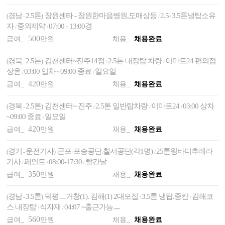
경남
2.5톤
창원센타 - 창원한마음병원,도매상등
2.5
3.5톤냉탑소유
(
-
)
/
/
자
중외제약
07:00 - 13:00경
/
/
500
급여_
만원
채용_
채용완료
경북
2.5톤
김천센터~진주14점
2.5톤 내장탑 차량
이마트24 편의점
(
-
)
/
/
상온
03:00 입차~ 09:00 종료
일요일
/
/
420
급여_
만원
채용_
채용완료
경북
2.5톤
김천센터~ 진주
2.5톤 일반탑차량
이마트24
03:00 상차
(
-
)
/
/
/
~09:00 종료
일요일
/
420
급여_
만원
채용_
채용완료
경기
운전기사
군포-포승공단.칠서공단(각1명)
25톤윙바디추레라
(
-
)
/
기사
페인트
08:00-17:30
빨간날
/
/
/
350
급여_
만원
채용_
채용완료
경남
3.5톤
덕평ㅡ거창(1). 김해(1) 2대모집
3.5톤 냉탑.중칸
김해코
(
-
)
/
/
스 내장탑
식자재
04:07 ~출근가능ㅡ
/
/
560
급여_
만원
채용_
채용완료