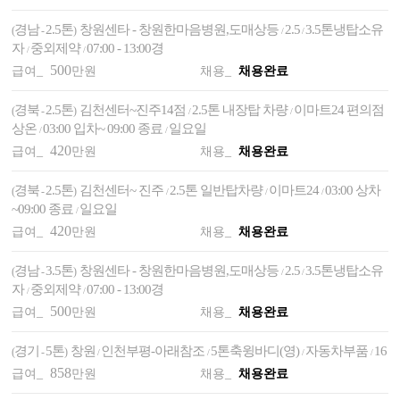
경남
2.5톤
창원센타 - 창원한마음병원,도매상등
2.5
3.5톤냉탑소유
(
-
)
/
/
자
중외제약
07:00 - 13:00경
/
/
500
급여_
만원
채용_
채용완료
경북
2.5톤
김천센터~진주14점
2.5톤 내장탑 차량
이마트24 편의점
(
-
)
/
/
상온
03:00 입차~ 09:00 종료
일요일
/
/
420
급여_
만원
채용_
채용완료
경북
2.5톤
김천센터~ 진주
2.5톤 일반탑차량
이마트24
03:00 상차
(
-
)
/
/
/
~09:00 종료
일요일
/
420
급여_
만원
채용_
채용완료
경남
3.5톤
창원센타 - 창원한마음병원,도매상등
2.5
3.5톤냉탑소유
(
-
)
/
/
자
중외제약
07:00 - 13:00경
/
/
500
급여_
만원
채용_
채용완료
경기
5톤
창원
인천부평-아래참조
5톤축윙바디(영)
자동차부품
16
(
-
)
/
/
/
/
858
급여_
만원
채용_
채용완료