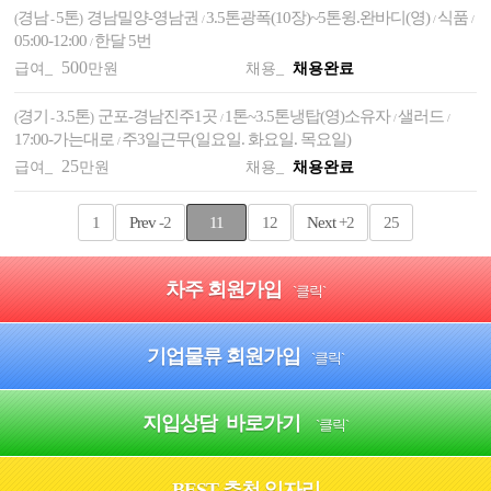
경남
5톤
경남밀양-영남권
3.5톤광폭(10장)~5톤윙.완바디(영)
식품
(
-
)
/
/
/
05:00-12:00
한달 5번
/
500
급여_
만원
채용_
채용완료
경기
3.5톤
군포-경남진주1곳
1톤~3.5톤냉탑(영)소유자
샐러드
(
-
)
/
/
/
17:00-가는대로
주3일근무(일요일. 화요일. 목요일)
/
25
급여_
만원
채용_
채용완료
1
Prev
-2
11
12
Next
+2
25
차주 회원가입
`클릭`
기업물류 회원가입
`클릭`
지입상담 바로가기
`클릭`
BEST 추천 일자리