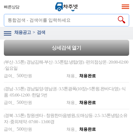
빠른상담
채용공고 > 검색
상세검색 열기
부산
3.5톤
경남김해-부산
3.5톤탑.냉탑(영)
편의점상온
20:00-02:00
(
-
)
/
/
/
일요일
/
500
급여_
만원
채용_
채용완료
경남
3.5톤
경남밀양-영남권
3.5톤광폭(10장)~5톤윙.완바디(영)
식
(
-
)
/
/
품
05:00-12:00
한달 5번
/
/
500
급여_
만원
채용_
채용완료
경북
3.5톤
창원센타 - 창원한마음병원,도매상등
2.5
3.5톤냉탑소유
(
-
)
/
/
자
중외제약
07:00 - 13:00경
/
/
500
급여_
만원
채용_
채용완료