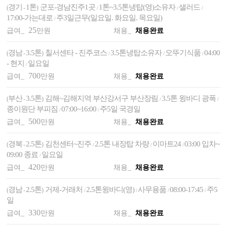
경기
1톤
군포-경남진주1곳
1톤~3.5톤냉탑(영)소유자
샐러드
(
-
)
/
/
/
17:00-가는대로
주3일근무(일요일. 화요일. 목요일)
/
25
급여_
만원
채용_
채용완료
경남
3.5톤
칠서센타 - 진주코스
3.5톤냉탑소유자
오뚜기식품
04:00
(
-
)
/
/
/
- 현지
일요일
/
700
급여_
만원
채용_
채용완료
부산
3.5톤
김해~김해지역 부산강서구 부산장림
3.5톤 윙바디 광폭
(
-
)
/
/
종이원단 부피짐
07:00~16:00
주5일 국경일
/
/
500
급여_
만원
채용_
채용완료
경북
2.5톤
김천센터~진주
2.5톤 내장탑 차량
이마트24
03:00 입차~
(
-
)
/
/
/
09:00 종료
일요일
/
420
급여_
만원
채용_
채용완료
경남
2.5톤
거제-거래처
2.5톤윙바디(영)
사무용품
08:00-17:45
주5
(
-
)
/
/
/
/
일
330
급여_
만원
채용_
채용완료