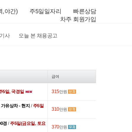
,야간)
주5일일자리
빠른상담
차주 회원가입
전기사
오늘 본 채용공고
급여
주5일, 국경일
315
만원
후 가유상차 - 현지
/
주5일
310
만원
:00경
/
주5일(금요일, 토요
370
만원