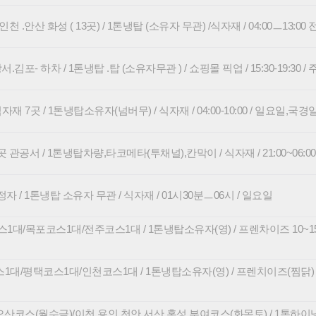
 .안산 화성 ( 13곳) / 1톤냉탑 (소유자 무관) /식자재 / 04:00ㅡ13:00
김포- 하차 / 1톤냉탑 .탑 (소유자무관 ) / 쇼핑몰 픽업 / 15:30-19:30 /
재 7곳 / 1톤냉탑소유자(넘버무) / 식자재 / 04:00-10:00 / 일요일,국경
곳 관공서 / 1톤냉탑차량,타코메타(투채널),칸막이 / 식자재 / 21:00~06:0
 / 1톤냉탑 소유자 무관 / 식자재 / 01시30분ㅡ06시 / 일요일
대/목포코스1대/전주코스1대 / 1톤냉탑소유자(영) / 프렌차이즈 10~15곳 / 0
/평택코스1대/인천코스1대 / 1톤냉탑소유자(영) / 프렌치이즈(찜닭) 6~8곳정도
오산코스(월수금)/이천,용인,천안,서산,홍성,부여코스(화목토) / 1톤하이냉탑