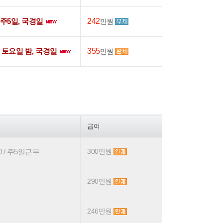
주5일, 국경일
242
만원
/
토요일 밤, 국경일
355
만원
급여
0 / 주5일근무
300만원
290만원
246만원