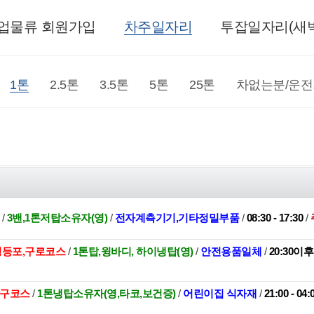
업물류 회원가입
차주일자리
투잡일자리(새벽
1톤
2.5톤
3.5톤
5톤
25톤
차없는분/운
권
/
3밴,1톤저탑소유자(영)
/
전자계측기기,기타정밀부품
/
08:30 - 17:30
/
,영등포,구로코스
/
1톤탑,윙바디, 하이냉탑(영)
/
안전용품일체
/
20:30이
관악구코스
/
1톤냉탑소유자(영,타코,보건증)
/
어린이집 식자재
/
21:00 - 04