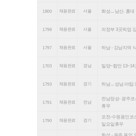
채용완료
서울
화성ㅡ남산. 홍대 인천
1800
채용완료
서울
의정부 3곳픽업 강서.
1798
채용완료
서울
하남 - 강남지역 식자
1797
채용완료
경남
밀양~함안 13~14
1703
채용완료
경기
하남ㅡ성남.야탑.정자
1793
전남장성- 광주코스1
채용완료
전남
1791
휴무
포천-수원용인코스1대
채용완료
경기
1790
일요일휴무
화성 - 원주,용인,