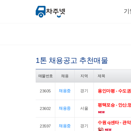
기
1톤 채용공고 추천매물
매물번호
채용
지역
제목
채용중
경기
용인마평 - 수도
23605
평택포승 - 안산
채용중
서울
23602
수원 cj센타 - 
채용중
경기
23597
일)