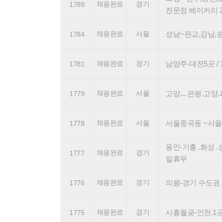
채용완료
경기
1789
전문점 베이커리 25~
채용완료
서울
성남~판교,강남,송파
1784
채용완료
경기
남양주-대전5곳 / 1
1781
채용완료
서울
고양ㅡ은평.고양.파주 
1779
채용완료
서울
서울중곡동 ~서울경기권
1778
용인-기흥 .화성 .성남
채용완료
경기
1777
일휴무
채용완료
경기
의왕-경기 수도권 25-
1776
채용완료
경기
시흥월곶-인천.1곳/ 서
1775