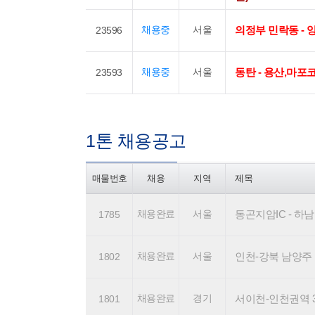
채용중
서울
의정부 민락동 - 
23596
채용중
서울
동탄 - 용산,마포
23593
1톤 채용공고
매물번호
채용
지역
제목
채용완료
서울
동곤지암IC - 하남 
1785
채용완료
서울
인천-강북 남양주 권역 
1802
채용완료
경기
서이천-인천권역 3-5곳
1801