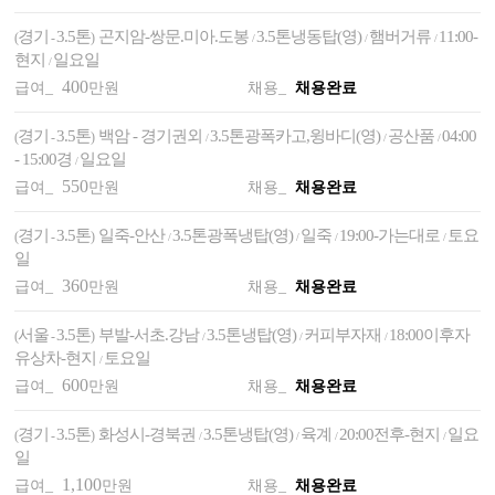
경기
3.5톤
곤지암-쌍문.미아.도봉
3.5톤냉동탑(영)
햄버거류
11:00-
(
-
)
/
/
/
현지
일요일
/
400
급여_
만원
채용_
채용완료
경기
3.5톤
백암 - 경기권외
3.5톤광폭카고,윙바디(영)
공산품
04:00
(
-
)
/
/
/
- 15:00경
일요일
/
550
급여_
만원
채용_
채용완료
경기
3.5톤
일죽-안산
3.5톤광폭냉탑(영)
일죽
19:00-가는대로
토요
(
-
)
/
/
/
/
일
360
급여_
만원
채용_
채용완료
서울
3.5톤
부발-서초.강남
3.5톤냉탑(영)
커피부자재
18:00이후자
(
-
)
/
/
/
유상차-현지
토요일
/
600
급여_
만원
채용_
채용완료
경기
3.5톤
화성시-경북권
3.5톤냉탑(영)
육계
20:00전후-현지
일요
(
-
)
/
/
/
/
일
1,100
급여_
만원
채용_
채용완료