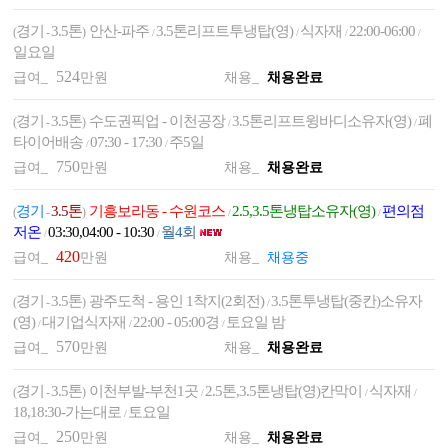
경기
3.5톤
안산-파주
3.5톤리프트투냉탑(영)
식자재
22:00-06:00
(
-
)
/
/
/
/
일요일
524
급여_
만원
채용_
채용완료
경기
3.5톤
수도권픽업 - 이천공장
3.5톤리프트윙바디소유자(영)
폐
(
-
)
/
/
타이어배송
07:30 - 17:30
주5일
/
/
750
급여_
만원
채용_
채용완료
경기
3.5톤
기흥보라동 - 수원코스
2.5,3.5톤냉탑소유자(영)
편의점
(
-
)
/
/
저온
03:30,04:00 - 10:30
월4회
/
/
420
급여_
만원
채용_
채용중
경기
3.5톤
광주도척 - 용인 1착지(2회전)
3.5톤투냉탑(중칸)소유자
(
-
)
/
(영)
대기업식자재
22:00 - 05:00경
토요일 밤
/
/
/
570
급여_
만원
채용_
채용완료
경기
3.5톤
이천부발-부천1곳
2.5톤,3.5톤냉탑(영)칸막이
식자재
(
-
)
/
/
/
18,18:30-가는대로
토요일
/
250
급여_
만원
채용_
채용완료