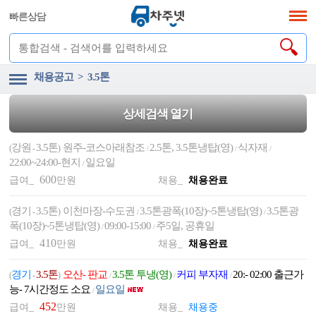
빠른상담
채용공고 > 3.5톤
상세검색 열기
강원
3.5톤
원주-코스아래참조
2.5톤, 3.5톤냉탑(영)
식자재
(
-
)
/
/
/
22:00~24:00-현지
일요일
/
600
급여_
만원
채용_
채용완료
경기
3.5톤
이천마장-수도권
3.5톤광폭(10장)~5톤냉탑(영)
3.5톤광
(
-
)
/
/
폭(10장)~5톤냉탑(영)
09:00-15:00
주5일, 공휴일
/
/
410
급여_
만원
채용_
채용완료
경기
3.5톤
오산- 판교
3.5톤 투냉(영)
커피 부자재
20:- 02:00 출근가
(
-
)
/
/
/
능- 7시간정도 소요
일요일
/
452
급여_
만원
채용_
채용중