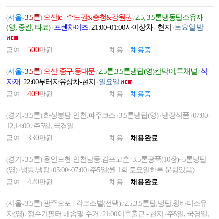
서울
3.5톤
오산ic - 수도권&충청&강원권
2.5, 3.5톤냉동탑소유자
(
-
)
/
(영, 중칸, 타코)
프렌차이즈
21:00~01:00사이상차 - 현지
토요일 밤
/
/
/
500
급여_
만원
채용_
채용중
서울
3.5톤
오산-중구.동대문
2.5톤,3.5톤냉탑(영)칸막이,투채널
식
(
-
)
/
/
자재
22:00부터자유상차-현지
일요일
/
/
409
급여_
만원
채용_
채용중
경기
3.5톤
화성봉담-인천.파주코스
3.5톤냉탑(영)
냉장식품
07:00-
(
-
)
/
/
/
12,14:00
주5일, 국경일
/
330
급여_
만원
채용_
채용완료
경기
3.5톤
용인모현-인천남동.김포고촌
3.5톤광폭(10장)~5톤냉탑
(
-
)
/
(영)
냉동.냉장
05:00~07:00
주5일(월 1회 토요일하루 운행있음)
/
/
/
420
급여_
만원
채용_
채용완료
서울
3.5톤
광주오포 - 각코스별(선택)
2.5,3.5톤탑,냉탑,윙바디소유
(
-
)
/
자(영)
정수기필터 배송및 수거
21:00이후출근 - 현지
주5일, 국경일,
/
/
/