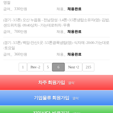
명절
330
급여_
만원
채용_
채용완료
경기
3.5톤
오산 누읍동 - 전남장성
1.4톤~3.5톤냉탑소유자(영)
김밥,
(
-
)
/
/
샌드위치등
09:40상차 - 가는데로하차
무휴
/
/
700
급여_
만원
채용_
채용완료
경기
3.5톤
백암-안산1곳
3.5톤광폭냉탑(영)
식자재
20:00-가는대로
(
-
)
/
/
/
토요일
/
360
급여_
만원
채용_
채용완료
1
Prev
-2
5
6
Next
+2
215
차주 회원가입
`클릭`
기업물류 회원가입
`클릭`