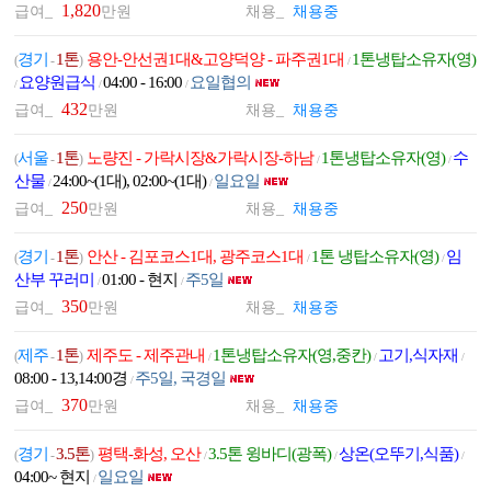
1,820
급여_
만원
채용_
채용중
경기
1톤
용안-안선권1대&고양덕양 - 파주권1대
1톤냉탑소유자(영)
(
-
)
/
요양원급식
04:00 - 16:00
요일협의
/
/
/
432
급여_
만원
채용_
채용중
서울
1톤
노량진 - 가락시장&가락시장-하남
1톤냉탑소유자(영)
수
(
-
)
/
/
산물
24:00~(1대), 02:00~(1대)
일요일
/
/
250
급여_
만원
채용_
채용중
경기
1톤
안산 - 김포코스1대, 광주코스1대
1톤 냉탑소유자(영)
임
(
-
)
/
/
산부 꾸러미
01:00 - 현지
주5일
/
/
350
급여_
만원
채용_
채용중
제주
1톤
제주도 - 제주관내
1톤냉탑소유자(영,중칸)
고기,식자재
(
-
)
/
/
/
08:00 - 13,14:00경
주5일, 국경일
/
370
급여_
만원
채용_
채용중
경기
3.5톤
평택-화성, 오산
3.5톤 윙바디(광폭)
상온(오뚜기,식품)
(
-
)
/
/
/
04:00~ 현지
일요일
/