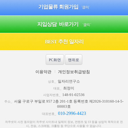
기업물류 회원가입
`클릭`
지입상담 바로가기
`클릭`
BEST 추천 일자리
PC화면
맨위로
이용약관
개인정보취급방침
일자리연구소
상호_
최정미
대표_
148-91-02536
사업자번호_
서울 구로구 부일로 957 2층 201-1호 등록번호 제2026-310160-14-5-
주소_
00003호
010-2996-4423
대표번호_
차주넷의 사전 동의없이 차주넷 사이트내 일체의 정보, 컨텐츠 및 UI 등을 상업적 목적으로 전
시, 전송, 스크래핑, 크롤링 등 무단으로 사용할 수 없습니다.