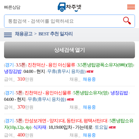
빠른상담
채용공고 > BEST 추천 일자리
상세검색 열기
경기
3.5톤
진천덕산 - 용인 아신물류
3.5톤냉탑광폭소유자(8빠)(영)
(
-
)
/
/
냉장김밥
04:00 - 현지
무휴(휴무시 용차씀)
/
/
310
급여_
만원
채용_
채용중
경기
5톤
진천덕산 - 용인아신물류
5톤냉탑소유자(영)
냉장김밥
(
-
)
/
/
/
04:00 - 현지
무휴(휴무시 용차씀)
/
370
급여_
만원
채용_
채용중
경기
5톤
안성보개면 - 양지1대, 동탄1대, 평택서탄1대
5톤냉탑소유
(
-
)
/
자(10p,12p, 4p)
식자재
18,19:00입차 - 가는데로
토요일
/
/
/
400
급여_
만원
채용_
채용중