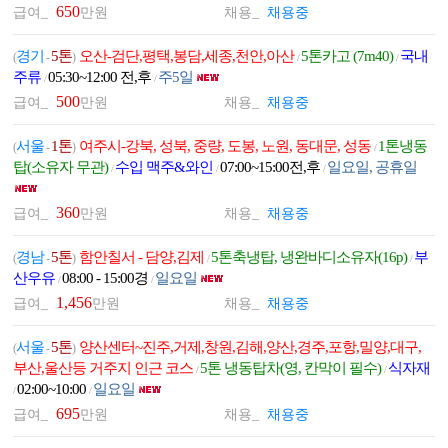
650
급여_
만원
채용_
채용중
경기
5톤
오산-검단,평택,봉담,세종,천안,아산
5톤카고 (7m40)
국내
(
-
)
/
/
주류
05:30~12:00 전,후
주5일
/
/
500
급여_
만원
채용_
채용중
서울
1톤
여주시-강북, 성북, 중량, 도봉, 노원, 동대문, 성동
1톤냉동
(
-
)
/
탑(소유자 무관)
수입 맥주&와인
07:00~15:00전,후
일요일, 공휴일
/
/
/
360
급여_
만원
채용_
채용중
경남
5톤
함안칠서 - 담양,김제
5톤축냉탑, 냉완바디소유자(16p)
부
(
-
)
/
/
산우유
08:00 - 15:00경
일요일
/
/
1,456
급여_
만원
채용_
채용중
서울
5톤
양산센터~진주,거제,창원,김해,양산,경주,포항,밀양,대구,
(
-
)
부산,울산등 거주지 인근 코스
5톤 냉동탑차(영, 칸막이 필수)
식자재
/
/
02:00~10:00
일요일
/
/
695
급여_
만원
채용_
채용중