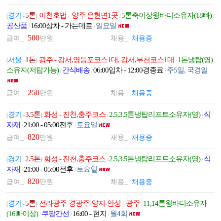
경기
5톤
이천호법 - 양주 은현면1곳
5톤축이상윙바디소유자(18빠)
(
-
)
/
/
공산품
16:00상차 - 가는데로
일요일
/
/
500
급여_
만원
채용_
채용중
서울
1톤
광주 - 강서,영등포코스1대, 강서,부천코스1대
1톤냉탑(영)
(
-
)
/
소유자(저탑가능)
간식배송
06:00입차 - 12:00경종료
주5일, 국경일
/
/
/
250
급여_
만원
채용_
채용중
경기
3.5톤
화성 - 진천,충주코스
2.5,3.5톤냉탑리프트소유자(영)
식
(
-
)
/
/
자재
21:00 - 05:00전후
토요일
/
/
820
급여_
만원
채용_
채용중
경기
2.5톤
화성 - 진천,충주코스
2.5,3.5톤냉탑리프트소유자(영)
식
(
-
)
/
/
자재
21:00 - 05:00전후
토요일
/
/
820
급여_
만원
채용_
채용중
경기
5톤
전라광주-경광주-양지-안성 - 광주
11,14톤윙바디소유자
(
-
)
/
(16빠이상)
쿠팡간선
16:00 - 현지
월4회
/
/
/