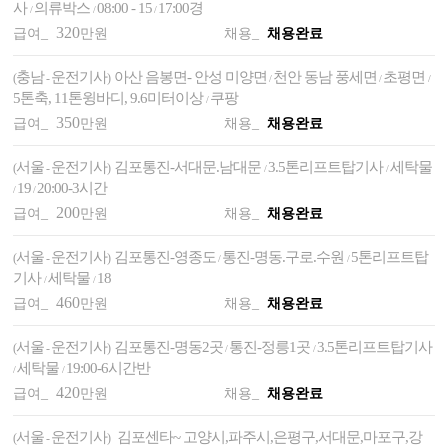
사
의류박스
08:00 - 15
17:00경
/
/
/
320
급여_
만원
채용_
채용완료
충남
운전기사
아산 음봉면- 안성 미양면
천안 동남 풍세면
초평면
(
-
)
/
/
/
5톤축, 11톤윙바디, 9.6미터이상
쿠팡
/
350
급여_
만원
채용_
채용완료
서울
운전기사
김포통진-서대문.남대문
3.5톤리프트탑기사
세탁물
(
-
)
/
/
19
20:00-3시간
/
/
200
급여_
만원
채용_
채용완료
서울
운전기사
김포통진-영종도
통진-명동.구로.수원
5톤리프트탑
(
-
)
/
/
기사
세탁물
18
/
/
460
급여_
만원
채용_
채용완료
서울
운전기사
김포통진-명동2곳
통진-정릉1곳
3.5톤리프트탑기사
(
-
)
/
/
세탁물
19:00-6시간반
/
/
420
급여_
만원
채용_
채용완료
서울
운전기사
김포센타~ 고양시,파주시,은평구,서대문,마포구,강
(
-
)