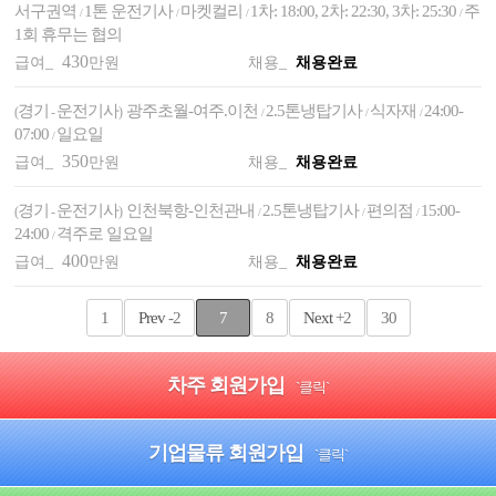
서구권역
1톤 운전기사
마켓컬리
1차: 18:00, 2차: 22:30, 3차: 25:30
주
/
/
/
/
1회 휴무는 협의
430
급여_
만원
채용_
채용완료
경기
운전기사
광주초월-여주.이천
2.5톤냉탑기사
식자재
24:00-
(
-
)
/
/
/
07:00
일요일
/
350
급여_
만원
채용_
채용완료
경기
운전기사
인천북항-인천관내
2.5톤냉탑기사
편의점
15:00-
(
-
)
/
/
/
24:00
격주로 일요일
/
400
급여_
만원
채용_
채용완료
1
Prev
-2
7
8
Next
+2
30
차주 회원가입
`클릭`
기업물류 회원가입
`클릭`