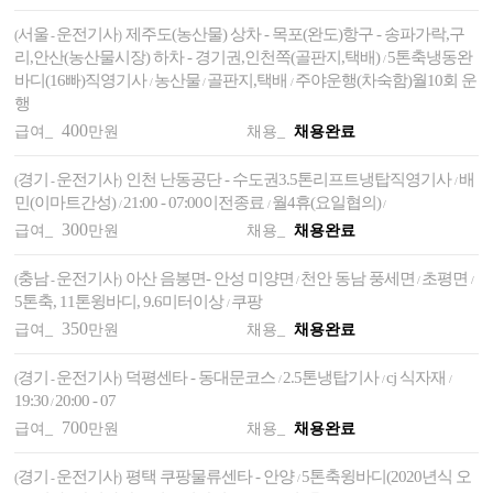
서울
운전기사
제주도(농산물) 상차 - 목포(완도)항구 - 송파가락,구
(
-
)
리,안산(농산물시장) 하차 - 경기권,인천쪽(골판지,택배)
5톤축냉동완
/
바디(16빠)직영기사
농산물
골판지,택배
주야운행(차숙함)월10회 운
/
/
/
행
400
급여_
만원
채용_
채용완료
경기
운전기사
인천 난동공단 - 수도권3.5톤리프트냉탑직영기사
배
(
-
)
/
민(이마트간성)
21:00 - 07:00이전종료
월4휴(요일협의)
/
/
/
300
급여_
만원
채용_
채용완료
충남
운전기사
아산 음봉면- 안성 미양면
천안 동남 풍세면
초평면
(
-
)
/
/
/
5톤축, 11톤윙바디, 9.6미터이상
쿠팡
/
350
급여_
만원
채용_
채용완료
경기
운전기사
덕평센타 - 동대문코스
2.5톤냉탑기사
cj 식자재
(
-
)
/
/
/
19:30
20:00 - 07
/
700
급여_
만원
채용_
채용완료
경기
운전기사
평택 쿠팡물류센타 - 안양
5톤축윙바디(2020년식 오
(
-
)
/