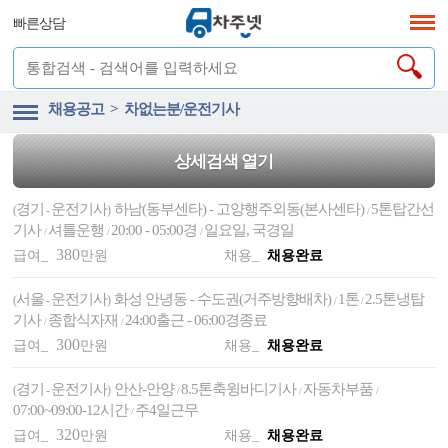
빠른상담
채용공고 > 차없는분/운전기사
상세검색 열기
경기
운전기사
하남(동부센타) - 고양행주외동(본사센타)
5톤탑간선
(
-
)
/
기사
셔틀운행
20:00 - 05:00경
일요일, 국경일
/
/
/
380
급여_
만원
채용_
채용완료
서울
운전기사
화성 안녕동 - 수도권(거주방향배차)
1톤
2.5톤냉탑
(
-
)
/
/
기사
종합식자재
24:00출근 - 06:00경종료
/
/
300
급여_
만원
채용_
채용완료
경기
운전기사
안산-안양
8.5톤축윙바디기사
자동차부품
(
-
)
/
/
/
07:00~09:00-12시간
주4일근무
/
320
급여_
만원
채용_
채용완료