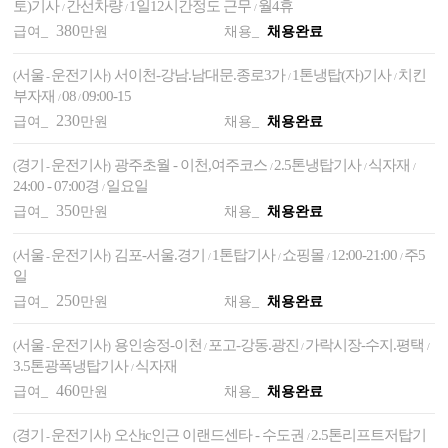
토)기사
간선차량
1일12시간정도 근무
월4휴
/
/
/
380
급여_
만원
채용_
채용완료
서울
운전기사
서이천-강남.남대문.종로3가
1톤냉탑(자)기사
치킨
(
-
)
/
/
부자재
08
09:00-15
/
/
230
급여_
만원
채용_
채용완료
경기
운전기사
광주초월 - 이천,여주코스
2.5톤냉탑기사
식자재
(
-
)
/
/
/
24:00 - 07:00경
일요일
/
350
급여_
만원
채용_
채용완료
서울
운전기사
김포-서울.경기
1톤탑기사
쇼핑몰
12:00-21:00
주5
(
-
)
/
/
/
/
일
250
급여_
만원
채용_
채용완료
서울
운전기사
용인송정-이천
포고-강동.광진
가락시장-수지.평택
(
-
)
/
/
/
3.5톤광폭냉탑기사
식자재
/
460
급여_
만원
채용_
채용완료
경기
운전기사
오산ic인근 이랜드센타 - 수도권
2.5톤리프트저탑기
(
-
)
/