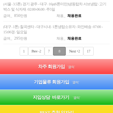
서울
3.5톤
경기 광주 - 대구
16p(6톤미만)냉동탑차 서브냉탑
고기
(
-
)
/
/
박스 및 식자재
02:00-06:00
주5일
/
/
850
급여_
만원
채용_
채용완료
대구
1톤
칠곡센타 - 대구시내
1톤냉탑소유자
와인배송
07:00 -
(
-
)
/
/
/
15:00경
일요일
/
295
급여_
만원
채용_
채용완료
1
Prev
-2
7
8
Next
+2
17
차주 회원가입
`클릭`
기업물류 회원가입
`클릭`
지입상담 바로가기
`클릭`
BEST 추천 일자리