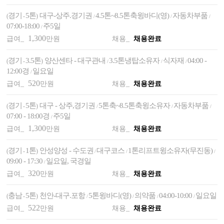
경기
5톤
대구-상주.경기권
4.5톤~8.5톤축윙바디(영)
자동차부품
(
-
)
/
/
/
07:00-18:00
주5일
/
1,300
급여_
만원
채용_
채용완료
경기
3.5톤
양산센타 - 대구관내
3.5톤냉탑소유자
식자재
04:00 -
(
-
)
/
/
/
12:00경
일요일
/
520
급여_
만원
채용_
채용완료
경기
5톤
대구 - 상주,경기권
5톤축~8.5톤축윙소유자
자동차부품
(
-
)
/
/
/
07:00 - 18:00경
주5일
/
1,300
급여_
만원
채용_
채용완료
경기
1톤
안성양성 - 수도권
대구코스
1톤리프트윙소유자(무진동)
(
-
)
/
/
/
09:00 - 17:30
일요일, 국경일
/
320
급여_
만원
채용_
채용완료
충남
5톤
천안-대구.포항
5톤윙바디(영)
의약품
04:00-10:00
일요일
(
-
)
/
/
/
/
522
급여_
만원
채용_
채용완료