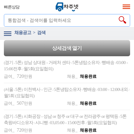
빠른상담
채용공고 > 검색
상세검색 열기
경기
5톤
성남 상대원 - 거레처 센타
5톤냉탑소유자
빵배송
03:00 -
(
-
)
/
/
/
15:00전후
월5회(요일협의)
/
720
급여_
만원
채용_
채용완료
서울
5톤
이천백사 - 인근
5톤냉탑소유자
빵배송
03:00 - 12:00내외
(
-
)
/
/
/
/
월5회 (요일협의)
507
급여_
만원
채용_
채용완료
경기
5톤
시화공장 - 성남 or 청주 or 대구 or 전라광주 or 평택등
5톤
(
-
)
/
축윙바디소유자
샤니빵
03,05:00 - 15:00전후
월5회(요일협의)
/
/
/
720
급여_
만원
채용_
채용완료