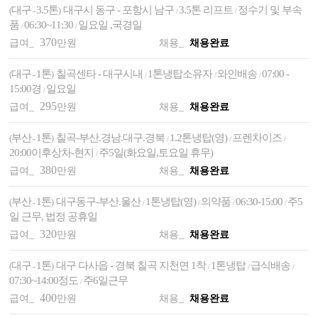
대구
3.5톤
대구시 동구 - 포항시 남구
3.5톤 리프트
정수기 및 부속
(
-
)
/
/
품
06:30~11:30
일요일 ,국경일
/
/
370
급여_
만원
채용_
채용완료
대구
1톤
칠곡센타 - 대구시내
1톤냉탑소유자
와인배송
07:00 -
(
-
)
/
/
/
15:00경
일요일
/
295
급여_
만원
채용_
채용완료
부산
1톤
칠곡-부산.경남.대구.경북
1.2톤냉탑(영)
프렌차이즈
(
-
)
/
/
/
20:00이후상차-현지
주5일(화요일,토요일 휴무)
/
380
급여_
만원
채용_
채용완료
부산
1톤
대구동구-부산.울산
1톤냉탑(영)
의약품
06:30-15:00
주5
(
-
)
/
/
/
/
일 근무, 법정 공휴일
320
급여_
만원
채용_
채용완료
대구
1톤
대구 다사읍 - 경북 칠곡 지천면 1착
1톤냉탑
급식배송
(
-
)
/
/
/
07:30~14:00정도
주6일근무
/
400
급여_
만원
채용_
채용완료