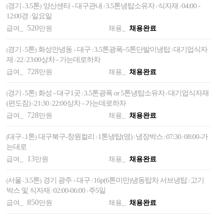
경기
3.5톤
양산센타 - 대구관내
3.5톤냉탑소유자
식자재
04:00 -
(
-
)
/
/
/
12:00경
일요일
/
520
급여_
만원
채용_
채용완료
경기
5톤
화성안녕동 - 대구
3.5톤광폭~5톤단발이냉탑
대기업식자
(
-
)
/
/
재
22
23:00상차 - 가는데로하차
/
/
728
급여_
만원
채용_
채용완료
경기
5톤
화성 - 대구1곳
3.5톤광폭 or 5톤냉탑소유자
대기업식자재
(
-
)
/
/
(편도짐)
21:30
22:00상차 - 가는데로하차
/
/
728
급여_
만원
채용_
채용완료
대구
1톤
대구북구-창원컬리
1톤냉탑(영)
냉장박스
07:30
08:00-가
(
-
)
/
/
/
/
는대로
13
급여_
만원
채용_
채용완료
서울
3.5톤
경기 광주 - 대구
16p(6톤미만)냉동탑차 서브냉탑
고기
(
-
)
/
/
박스 및 식자재
02:00-06:00
주5일
/
/
850
급여_
만원
채용_
채용완료