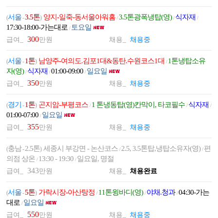
서울
3.5톤
양지-일죽-동서울아워홈
3.5톤광폭냉탑(영)
식자재
(
-
)
/
/
/
17:30-18:00-가는대로
토요일
/
300
급여_
만원
채용_
채용중
서울
1톤
남양주-여의도.김포1대&동탄.수원코스1대
1톤냉탑소유
(
-
)
/
자(영)
식자재
01:00-09:00
일요일
/
/
/
350
급여_
만원
채용_
채용중
경기
1톤
곤지암-부평코스
1 톤냉동탑(영)칸막이, 타코필수
식자재
(
-
)
/
/
/
01:00-07:00
일요일
/
355
급여_
만원
채용_
채용중
충남
2.5톤
세종시 부강면 - 논산코스
2.5, 3.5톤탑,냉탑소유자(영)
편
(
-
)
/
/
의점 상온
13:30 - 19:30
일요일, 명절
/
/
343
급여_
만원
채용_
채용완료
서울
5톤
가락시장-아산탕정
11톤윙바디(영)
야채.청과
04:30-가는
(
-
)
/
/
/
대로
일요일
/
550
급여_
만원
채용_
채용중