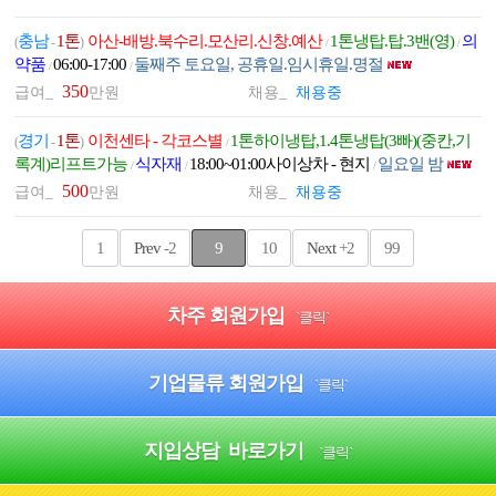
충남
1톤
아산-배방.북수리.모산리.신창.예산
1톤냉탑.탑.3밴(영)
의
(
-
)
/
/
약품
06:00-17:00
둘째주 토요일, 공휴일.임시휴일.명절
/
/
350
급여_
만원
채용_
채용중
경기
1톤
이천센타 - 각코스별
1톤하이냉탑,1.4톤냉탑(3빠)(중칸,기
(
-
)
/
록계)리프트가능
식자재
18:00~01:00사이상차 - 현지
일요일 밤
/
/
/
500
급여_
만원
채용_
채용중
1
Prev
-2
9
10
Next
+2
99
차주 회원가입
`클릭`
기업물류 회원가입
`클릭`
지입상담 바로가기
`클릭`