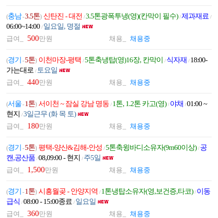
충남
3.5톤
신탄진 - 대전
3.5톤광폭투냉(영)(칸막이 필수)
제과재료
(
-
)
/
/
/
06:00~14:00
일요일, 명절
/
500
급여_
만원
채용_
채용중
경기
5톤
이천마장-평택
5톤축냉탑(영)16장, 칸막이
식자재
18:00-
(
-
)
/
/
/
가는대로
토요일
/
440
급여_
만원
채용_
채용중
서울
1톤
서이천 ~ 잠실 강남 명동
1톤, 1.2톤 카고(영)
야채
01:00 ~
(
-
)
/
/
/
현지
3일근무 (화 목 토)
/
180
급여_
만원
채용_
채용중
경기
5톤
평택-양산&김해-안성
5톤축윙바디소유자(9m60이상)
공
(
-
)
/
/
캔,공산품
08,09:00 - 현지
주5일
/
/
1,500
급여_
만원
채용_
채용중
경기
1톤
시흥월곶 - 안양지역
1톤냉탑소유자(영,보건증,타코)
이동
(
-
)
/
/
급식
08:00 - 15:00종료
일요일
/
/
360
급여_
만원
채용_
채용중