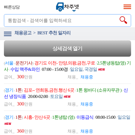
빠른상담
채용공고 > BEST 추천 일자리
상세검색 열기
서울
운전기사
경기도 이천- 안양,의왕,금천,구로
2.5톤냉동탑(영) 기
(
-
)
/
사
수입 맥주&와인
07:00 - 15:00경
일요일, 국경일
/
/
/
300
급여_
만원
채용_
채용중
경기
1톤
김포-- 연희동,금천.행신 6곳
1톤 윙바디 (소유자무관 )
신
(
-
)
/
/
선 냉장식품
20:00-02:00
토요일
/
/
300
급여_
만원
채용_
채용중
경기
1톤
시흥- 안산 6곳
1톤냉탑 (영)
이동급식
08:00-15:00
일요일
(
-
)
/
/
/
/
360
급여_
만원
채용_
채용중