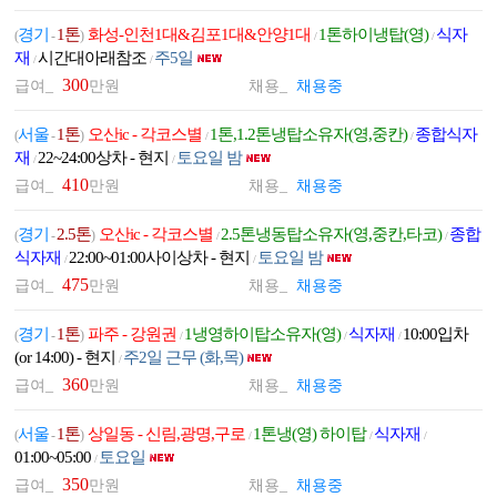
경기
1톤
화성-인천1대&김포1대&안양1대
1톤하이냉탑(영)
식자
(
-
)
/
/
재
시간대아래참조
주5일
/
/
300
급여_
만원
채용_
채용중
서울
1톤
오산ic - 각코스별
1톤,1.2톤냉탑소유자(영,중칸)
종합식자
(
-
)
/
/
재
22~24:00상차 - 현지
토요일 밤
/
/
410
급여_
만원
채용_
채용중
경기
2.5톤
오산ic - 각코스별
2.5톤냉동탑소유자(영,중칸,타코)
종합
(
-
)
/
/
식자재
22:00~01:00사이상차 - 현지
토요일 밤
/
/
475
급여_
만원
채용_
채용중
경기
1톤
파주 - 강원권
1냉영하이탑소유자(영)
식자재
10:00입차
(
-
)
/
/
/
(or 14:00) - 현지
주2일 근무 (화,목)
/
360
급여_
만원
채용_
채용중
서울
1톤
상일동 - 신림,광명,구로
1톤냉(영) 하이탑
식자재
(
-
)
/
/
/
01:00~05:00
토요일
/
350
급여_
만원
채용_
채용중