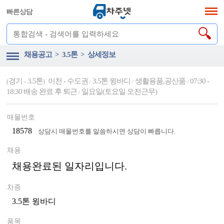
빠른상담
채용공고 > 3.5톤 > 상세정보
경기
3.5톤
이천 - 수도권
3.5톤 윙바디
생활용품,공산품
07:30 -
(
-
)
/
/
/
18:30 배송 완료 후 퇴근
일요일(토요일 오전근무)
/
매물번호
18578
상담시 매물번호를 말씀하시면 상담이 빠릅니다.
채용
채용완료된 일자리입니다.
차종
3.5톤 윙바디
품목