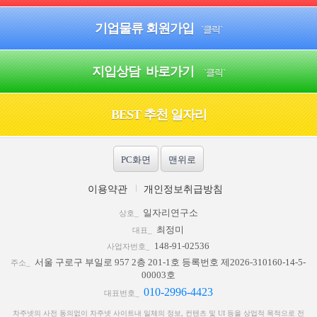
기업물류 회원가입
`클릭`
지입상담 바로가기
`클릭`
BEST 추천 일자리
PC화면
맨위로
이용약관
개인정보취급방침
일자리연구소
상호_
최정미
대표_
148-91-02536
사업자번호_
서울 구로구 부일로 957 2층 201-1호 등록번호 제2026-310160-14-5-
주소_
00003호
010-2996-4423
대표번호_
차주넷의 사전 동의없이 차주넷 사이트내 일체의 정보, 컨텐츠 및 UI 등을 상업적 목적으로 전