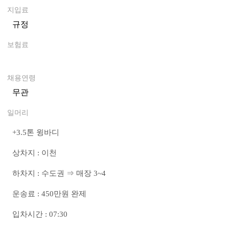
지입료
규정
0
보험료
0
채용연령
무관
일머리
+3.5톤 윙바디
상차지 : 이천
하차지 : 수도권 ⇒ 매장 3~4
운송료 : 450만원 완제
입차시간 : 07:30