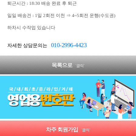
퇴근시간 : 18:30 배송 완료 후 퇴근
일일 배송건 : 1일 2회전 이천 ⇒ 4~5회전 운행(수도권)
하차시 수작업 있습니다
010-2996-4423
자세한 상담문의는
목록으로
`클릭`
차주 회원가입
`클릭`