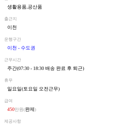
생활용품,공산품
0
출근지
이천
0
운행구간
이천 - 수도권
0
근무시간
주간(07:30 - 18:30 배송 완료 후 퇴근)
0
휴무
일요일(토요일 오전근무)
0
급여
450
완제
만원(
)
제공사항
0