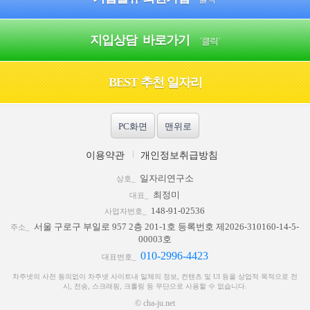
지입상담 바로가기
`클릭`
BEST 추천 일자리
PC화면
맨위로
이용약관
개인정보취급방침
일자리연구소
상호_
최정미
대표_
148-91-02536
사업자번호_
서울 구로구 부일로 957 2층 201-1호 등록번호 제2026-310160-14-5-
주소_
00003호
010-2996-4423
대표번호_
차주넷의 사전 동의없이 차주넷 사이트내 일체의 정보, 컨텐츠 및 UI 등을 상업적 목적으로 전
시, 전송, 스크래핑, 크롤링 등 무단으로 사용할 수 없습니다.
© cha-ju.net