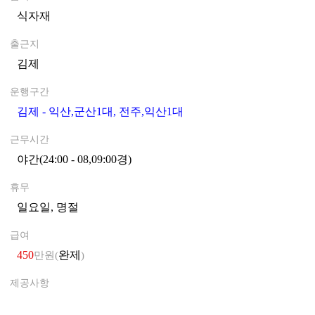
식자재
0
출근지
김제
0
운행구간
김제 - 익산,군산1대, 전주,익산1대
0
근무시간
야간(24:00 - 08,09:00경)
0
휴무
일요일, 명절
0
급여
450
완제
만원(
)
제공사항
0