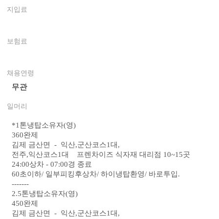
지입료
0
보험료
0
채용연령
무관
일머리
* 1톤냉탑소유자(영)
360완제
김제 금산면 - 익산,군산코스1대,
전주,익산코스1대 프렌차이즈 식자재 대리점 10~15곳
24:00상차 - 07:00경 종료
60초이하/ 일부피킹후상차/ 하이냉탑환영/ 바로투입.
-------
2.5톤냉탑소유자(영)
450완제
김제 금산면 - 익산,군산코스1대,