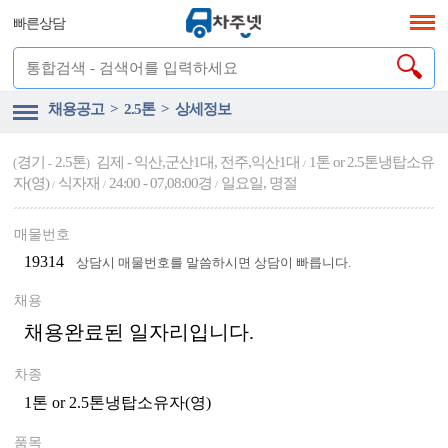
빠른상담
채용공고 > 2.5톤 > 상세정보
경기
2.5톤
김제 - 익산,군산1대, 전주,익산1대
1톤 or 2.5톤냉탑소유
(
-
)
/
자(영)
식자재
24:00 - 07,08:00경
일요일, 명절
/
/
/
매물번호
19314
상담시 매물번호를 말씀하시면 상담이 빠릅니다.
채용
채용완료된 일자리입니다.
차종
1톤 or 2.5톤냉탑소유자(영)
품목