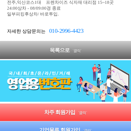
전주,익산코스1대 프렌차이즈 식자재 대리점 15~18곳
24:00상차 - 08/09:00경 종료
일부피킹후상차/ 바로투입.
010-2996-4423
자세한 상담문의는
목록으로
`클릭`
차주 회원가입
`클릭`
기업물류 회원가입
`클릭`