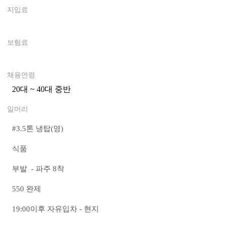
지입료
0
보험료
0
채용연령
20대 ~ 40대 중반
0
일머리
#
3.5톤 냉탑(영)
식품
부발 - 파주 8착
550 완제
19:00이후 자유입차 - 현지