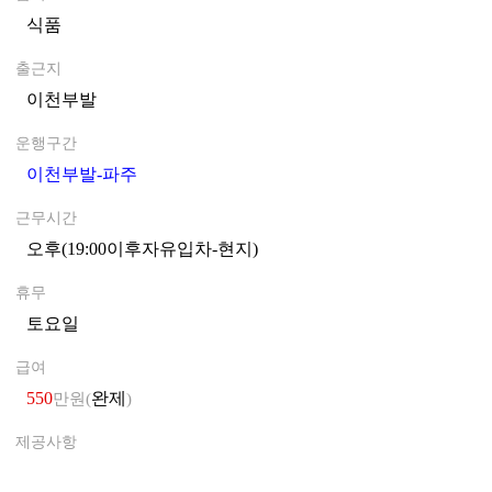
식품
0
출근지
이천부발
0
운행구간
이천부발-파주
0
근무시간
오후(19:00이후자유입차-현지)
0
휴무
토요일
0
급여
550
완제
만원(
)
제공사항
0