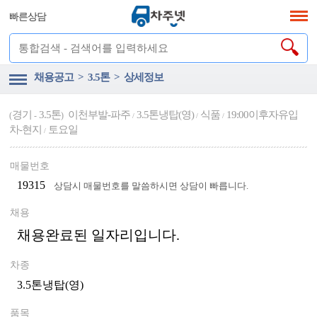
빠른상담
채용공고 > 3.5톤 > 상세정보
경기
3.5톤
이천부발-파주
3.5톤냉탑(영)
식품
19:00이후자유입
(
-
)
/
/
/
차-현지
토요일
/
매물번호
19315
상담시 매물번호를 말씀하시면 상담이 빠릅니다.
채용
채용완료된 일자리입니다.
차종
3.5톤냉탑(영)
품목