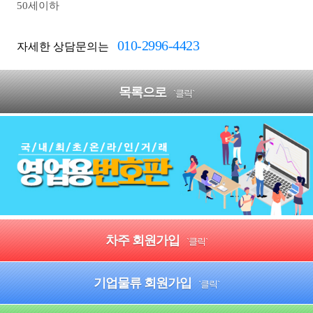
50세이하
010-2996-4423
자세한 상담문의는
목록으로
`클릭`
차주 회원가입
`클릭`
기업물류 회원가입
`클릭`