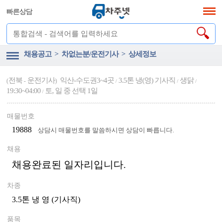
빠른상담
채용공고 > 차없는분/운전기사 > 상세정보
전북
운전기사
익산-수도권3~4곳
3.5톤 냉(영) 기사직
생닭
(
-
)
/
/
/
19:30~04:00
토, 일 중 선택 1일
/
매물번호
19888
상담시 매물번호를 말씀하시면 상담이 빠릅니다.
채용
채용완료된 일자리입니다.
차종
3.5톤 냉 영 (기사직)
품목