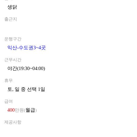
생닭
0
출근지
0
운행구간
익산-수도권3~4곳
0
근무시간
야간(19:30~04:00)
0
휴무
토, 일 중 선택 1일
0
급여
400
월급
만원(
)
제공사항
0