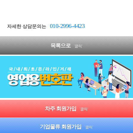
010-2996-4423
자세한 상담문의는
목록으로
`클릭`
차주 회원가입
`클릭`
기업물류 회원가입
`클릭`