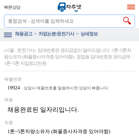
빠른상담
채용공고 > 차없는분/운전기사 > 상세정보
서울
운전기사
임대번호판 권리금없이 달아드립니다
1톤~5톤차
(
-
)
/
량소유자 (화물종사자격증 있어야함)
영업용 임대번호판 권리금무
/
/
1톤~5톤 지입료22만원
/
매물번호
19924
상담시 매물번호를 말씀하시면 상담이 빠릅니다.
채용
채용완료된 일자리입니다.
차종
1톤~5톤차량소유자 (화물종사자격증 있어야함)