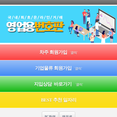
차주 회원가입
`클릭`
기업물류 회원가입
`클릭`
지입상담 바로가기
`클릭`
BEST 추천 일자리
PC화면
맨위로