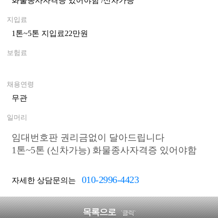
화물종사자격증 있어야함 /신차가능
0
지입료
1톤~5톤 지입료22만원
0
보험료
0
채용연령
무관
일머리
임대번호판 권리금없이 달아드립니다
1톤~5톤 (신차가능) 화물종사자격증 있어야함
010-2996-4423
자세한 상담문의는
목록으로
`클릭`