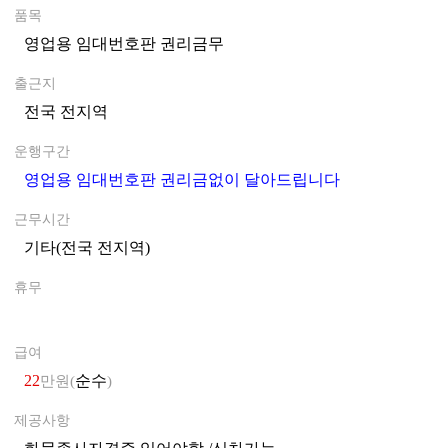
품목
영업용 임대번호판 권리금무
0
출근지
전국 전지역
0
운행구간
영업용 임대번호판 권리금없이 달아드립니다
0
근무시간
기타(전국 전지역)
0
휴무
0
급여
22
순수
만원(
)
제공사항