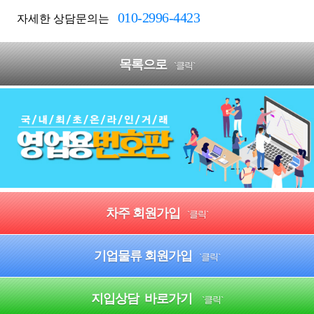
010-2996-4423
자세한 상담문의는
목록으로
`클릭`
차주 회원가입
`클릭`
기업물류 회원가입
`클릭`
지입상담 바로가기
`클릭`