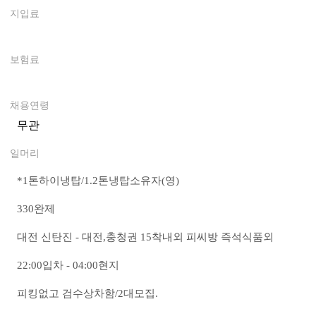
지입료
0
보험료
0
채용연령
무관
일머리
*
1톤하이냉탑/1.2톤냉탑소유자(영)
330완제
대전 신탄진 - 대전,충청권 15착내외 피씨방 즉석식품외
22:00입차 - 04:00현지
피킹없고 검수상차함/2대모집.