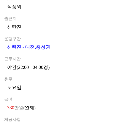
식품외
0
출근지
신탄진
0
운행구간
신탄진 - 대전,충청권
0
근무시간
야간(22:00 - 04:00경)
0
휴무
토요일
0
급여
330
완제
만원(
)
제공사항
0