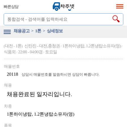
빠른상담
채용공고 > 1톤 > 상세정보
대전
1톤
신탄진 - 대전,충청권
1톤하이냉탑, 1.2톤냉탑소유자(영)
(
-
)
/
/
식품외
22:00 - 04:00경
토요일
/
/
매물번호
20118
상담시 매물번호를 말씀하시면 상담이 빠릅니다.
채용
채용완료된 일자리입니다.
차종
1톤하이냉탑, 1.2톤냉탑소유자(영)
품목