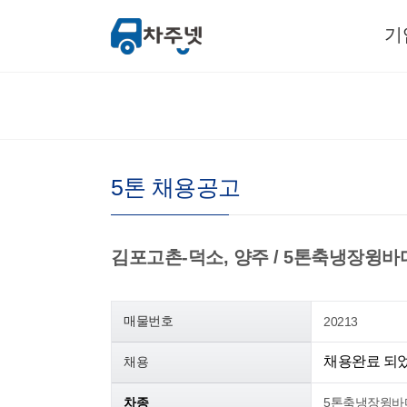
기
5톤 채용공고
김포고촌-덕소, 양주 / 5톤축냉장윙바디(영) 
매물번호
20213
채용완료 되
채용
차종
5톤축냉장윙바디