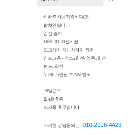
#14p축차냉장윙바디(영)
탑차안됨니다
간선 증차
16:30-01:00
전에끝
도크상차 지게차하차 윙만
김포고촌 - 덕소2회전/ 양주1회전
편도3회전
무제825만원 부가세별도
26일근무
월4회휴무
스케줄 휴무입니다
010-2996-4423
자세한 상담문의는