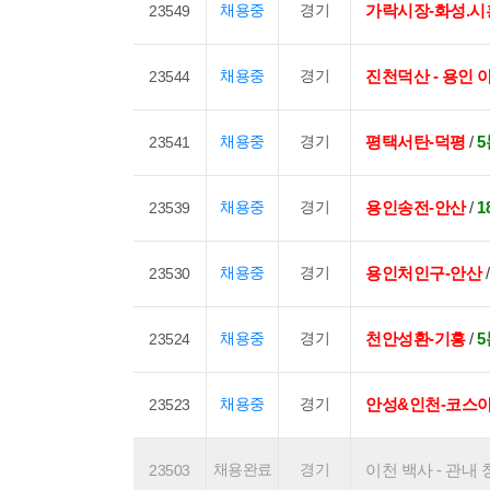
채용중
경기
가락시장-화성.시
23549
채용중
경기
진천덕산 - 용인
23544
채용중
경기
평택서탄-덕평
/
5
23541
채용중
경기
용인송전-안산
/
1
23539
채용중
경기
용인처인구-안산
23530
채용중
경기
천안성환-기흥
/
5
23524
채용중
경기
안성&인천-코스
23523
채용완료
경기
이천 백사 - 관내 창
23503