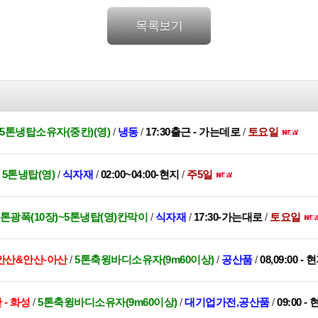
목록보기
,3.5톤냉탑소유자(중칸)(영)
/
냉동
/
17:30출근 - 가는데로
/
토요일
/
5톤냉탑(영)
/
식자재
/
02:00~04:00-현지
/
주5일
.5톤광폭(10장)~5톤냉탑(영)칸막이
/
식자재
/
17:30-가는대로
/
토요일
안산&안산-아산
/
5톤축윙바디소유자(9m60이상)
/
공산품
/
08,09:00 - 
 - 화성
/
5톤축윙바디소유자(9m60이상)
/
대기업가전,공산품
/
09:00 -