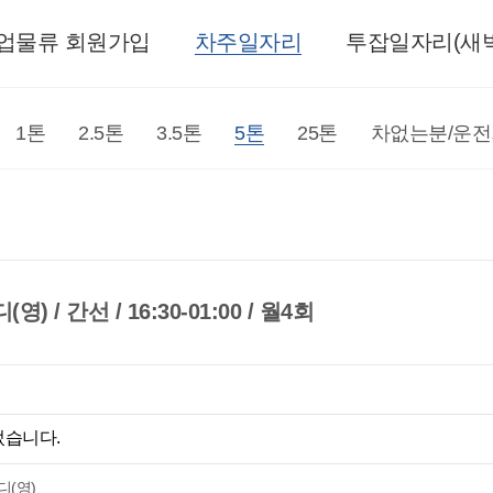
업물류 회원가입
차주일자리
투잡일자리(새벽
1톤
2.5톤
3.5톤
5톤
25톤
차없는분/운
/ 간선 / 16:30-01:00 / 월4회
었습니다.
(영)