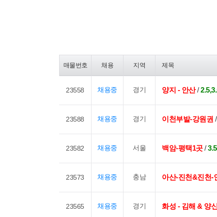
매물번호
채용
지역
제목
채용중
경기
양지 - 안산
/
2.5
23558
채용중
경기
이천부발-강원권
23588
채용중
서울
백암-평택1곳
/
3
23582
채용중
충남
아산-진천&진천-
23573
채용중
경기
화성 - 김해 & 양산
23565