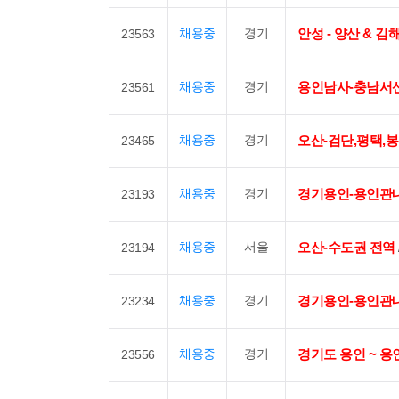
채용중
경기
안성 - 양산 & 김해
23563
채용중
경기
용인남사-충남서
23561
채용중
경기
오산-검단,평택,봉
23465
채용중
경기
경기용인-용인관
23193
채용중
서울
오산-수도권 전역
23194
채용중
경기
경기용인-용인관
23234
채용중
경기
경기도 용인 ~ 용
23556