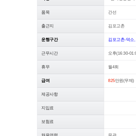
품목
간선
출근지
김포고촌
운행구간
김포고촌-덕소,
근무시간
오후(16:30-01:
휴무
월4회
급여
825
만원(무제)
제공사항
지입료
보험료
채용연령
무관