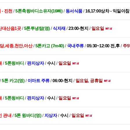
 - 진천
/
5톤축윙바디소유자(16빠)
/
동서식품
/
16,17:00상차 - 익일아
산대산읍1곳
/
5톤투냉탑(영)
/
식자재
/
23:00-현지
/
일요일
담,세종,천안,아산
/
5톤카고 (7m40)
/
국내주류
/
05:30~12:00 전,후
/
주5
내
/
5톤윙바디
/
판지상자
/
수시
/
일요일
/
5톤 카고(영)
/
이마트 주류
/
06:00-현지
/
일요일, 공휴일
내
/
5톤윙바디
/
판지상자
/
수시
/
일요일
인 관내
/
5톤 윙바디(영)
/
지상자
/
수시
/
일요일