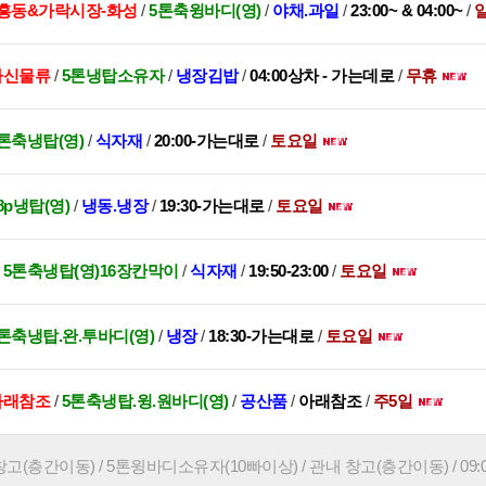
흥동&가락시장-화성
/
5톤축윙바디(영)
/
야채.과일
/
23:00~ & 04:00~
/
 아신물류
/
5톤냉탑소유자
/
냉장김밥
/
04:00상차 - 가는데로
/
무휴
톤축냉탑(영)
/
식자재
/
20:00-가는대로
/
토요일
8p냉탑(영)
/
냉동.냉장
/
19:30-가는대로
/
토요일
/
5톤축냉탑(영)16장칸막이
/
식자재
/
19:50-23:00
/
토요일
톤축냉탑.완.투바디(영)
/
냉장
/
18:30-가는대로
/
토요일
아래참조
/
5톤축냉탑.윙.원바디(영)
/
공산품
/
아래참조
/
주5일
고(층간이동) / 5톤윙바디소유자(10빠이상) / 관내 창고(층간이동) / 09:00 -