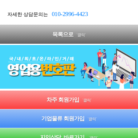
010-2996-4423
자세한 상담문의는
목록으로
`클릭`
차주 회원가입
`클릭`
기업물류 회원가입
`클릭`
지입상담 바로가기
`클릭`