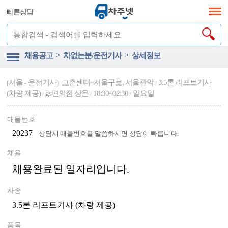
빠른상담
채용공고 > 차없는분/운전기사 > 상세정보
서울
운전기사
고촌센터~서울구로, 서울관악
3.5톤 리프트기사
(
-
)
/
(차량 제공)
gs편의점 상온
18:30~02:30
일요일
/
/
/
매물번호
20237
상담시 매물번호를 말씀하시면 상담이 빠릅니다.
채용
채용완료된 일자리입니다.
차종
3.5톤 리프트기사 (차량 제공)
품목