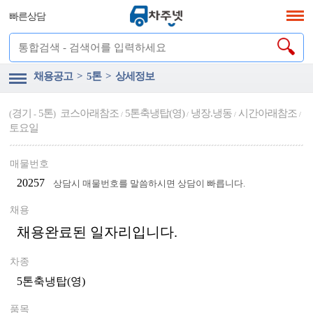
빠른상담
채용공고 > 5톤 > 상세정보
경기
5톤
코스아래참조
5톤축냉탑(영)
냉장.냉동
시간아래참조
(
-
)
/
/
/
/
토요일
매물번호
20257
상담시 매물번호를 말씀하시면 상담이 빠릅니다.
채용
채용완료된 일자리입니다.
차종
5톤축냉탑(영)
품목