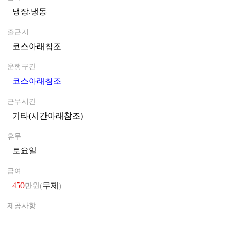
냉장.냉동
0
출근지
코스아래참조
0
운행구간
코스아래참조
0
근무시간
기타(시간아래참조)
0
휴무
토요일
0
급여
450
무제
만원(
)
제공사항
0