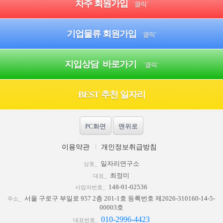
차주 회원가입
`클릭`
기업물류 회원가입
`클릭`
지입상담 바로가기
`클릭`
BEST 추천 일자리
PC화면
맨위로
이용약관
개인정보취급방침
일자리연구소
상호_
최정미
대표_
148-91-02536
사업자번호_
서울 구로구 부일로 957 2층 201-1호 등록번호 제2026-310160-14-5-
주소_
00003호
010-2996-4423
대표번호_