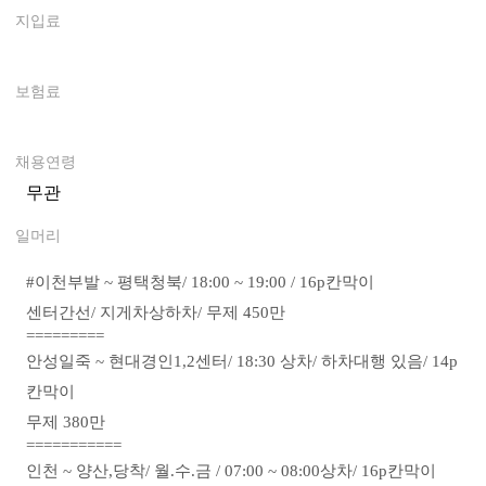
지입료
0
보험료
0
채용연령
무관
일머리
#
이천부발 ~ 평택청북/
18:00 ~ 19:00 /
16p칸막이
센터간선/
지게차상하차/
무제 450만
=========
안성일죽 ~ 현대경인1,2센터/
18:30 상차/
하차대행 있음/
14p
칸막이
무제 380만
===========
인천 ~ 양산,당착/ 월
.수.금 /
07:00 ~ 08:00상차/
16p칸막이