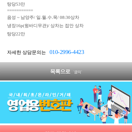
탕당53만
===========
음성 ~ 남양주/ 일
.월.수.목/
08:30상차
냉장16p(윙바디무관)/
상차는 접안 상차
탕당22만
010-2996-4423
자세한 상담문의는
목록으로
`클릭`