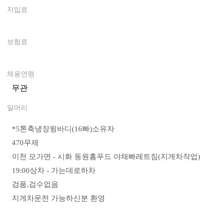
지입료
0
보험료
0
채용연령
무관
일머리
*5톤축냉장윙바디(16빠)소유자
470무제
이천 모가면 - 시화 동원홈푸드 야채빠레트짐(지게차작업)
19:00상차 - 가는데로하차
검품,검수없음
지게차운전 가능하신분 환영