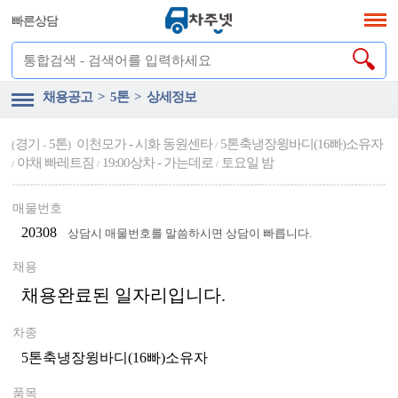
빠른상담
채용공고 > 5톤 > 상세정보
경기
5톤
이천모가 - 시화 동원센타
5톤축냉장윙바디(16빠)소유자
(
-
)
/
야채 빠레트짐
19:00상차 - 가는데로
토요일 밤
/
/
/
매물번호
20308
상담시 매물번호를 말씀하시면 상담이 빠릅니다.
채용
채용완료된 일자리입니다.
차종
5톤축냉장윙바디(16빠)소유자
품목