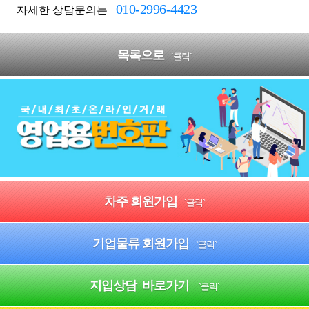
010-2996-4423
자세한 상담문의는
목록으로
`클릭`
차주 회원가입
`클릭`
기업물류 회원가입
`클릭`
지입상담 바로가기
`클릭`