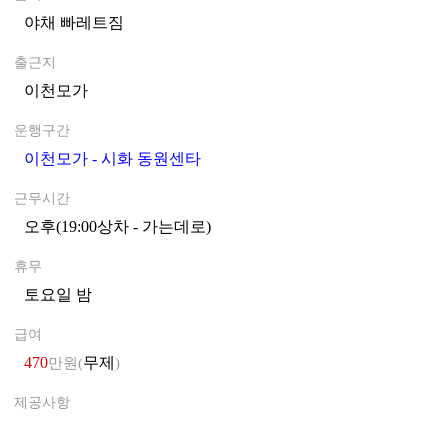
야채 빠레트짐
0
출근지
이천모가
0
운행구간
이천모가 - 시화 동원센타
0
근무시간
오후(19:00상차 - 가는데로)
0
휴무
토요일 밤
0
급여
470
무제
만원(
)
제공사항
0