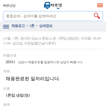
빠른상담
채용공고 > 1톤 > 상세정보
서울
1톤
동대문-강남 or 중랑.노원
1톤탑.냉탑(영)
의약품
06:30-
(
-
)
/
/
/
17:00
일요일, 국경일(빨간날다휴무)
/
매물번호
20311
상담시 매물번호를 말씀하시면 상담이 빠릅니다.
채용
채용완료된 일자리입니다.
차종
1톤탑.냉탑(영)
품목