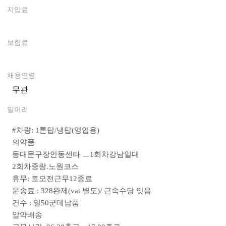
지입료
0
보험료
0
채용연령
무관
일머리
#차량: 1톤탑/냉탑(영업용)
의약품
동대문구장안동센타 ㅡ1회차강남일대
2회차중랑.노원코스
휴무: 토오전근무12종료
운송료 : 328완제(vat 별도)/
근속수당 잇음
건수 : 일50군데납품
알약배송