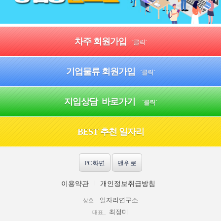
차주 회원가입
`클릭`
기업물류 회원가입
`클릭`
지입상담 바로가기
`클릭`
BEST 추천 일자리
PC화면
맨위로
이용약관
개인정보취급방침
일자리연구소
상호_
최정미
대표_