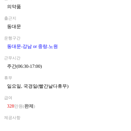
의약품
0
출근지
동대문
0
운행구간
동대문-강남 or 중랑.노원
0
근무시간
주간(06:30-17:00)
0
휴무
일요일, 국경일(빨간날다휴무)
0
급여
328
완제
만원(
)
제공사항
0