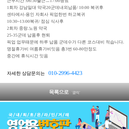
근무시간 :06:30출근ㅡ17:00종료
1회차 강남일대 약국20군데내외납품/
10:00 복귀후
센타에서-용인 자회사 픽업한번 하고복귀
10:30~13:00복귀/
점심 식사후
2회차 중랑.노원 약국
25-35군데 납품후 현퇴
픽업 업무때문에 하루 납품 군데수가 다른 코스대비 적습니다.
명절휴가비 여름휴가비잇음 총3번 60-80만정도
중간에 휴식시간 잇음
010-2996-4423
자세한 상담문의는
목록으로
`클릭`