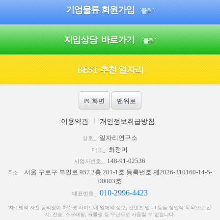
기업물류 회원가입
`클릭`
지입상담 바로가기
`클릭`
BEST 추천 일자리
PC화면
맨위로
이용약관
개인정보취급방침
일자리연구소
상호_
최정미
대표_
148-91-02536
사업자번호_
서울 구로구 부일로 957 2층 201-1호 등록번호 제2026-310160-14-5-
주소_
00003호
010-2996-4423
대표번호_
차주넷의 사전 동의없이 차주넷 사이트내 일체의 정보, 컨텐츠 및 UI 등을 상업적 목적으로 전
시, 전송, 스크래핑, 크롤링 등 무단으로 사용할 수 없습니다.