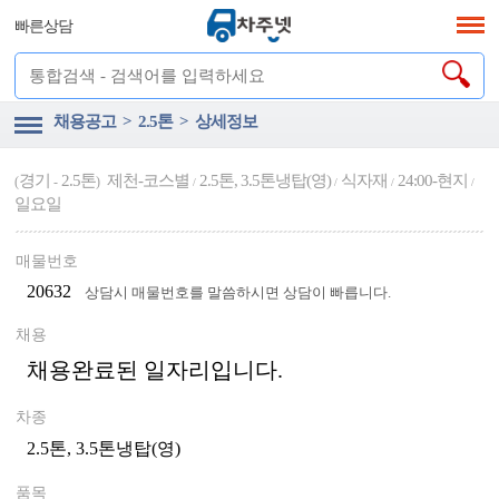
빠른상담
채용공고 > 2.5톤 > 상세정보
경기
2.5톤
제천-코스별
2.5톤, 3.5톤냉탑(영)
식자재
24:00-현지
(
-
)
/
/
/
/
일요일
매물번호
20632
상담시 매물번호를 말씀하시면 상담이 빠릅니다.
채용
채용완료된 일자리입니다.
차종
2.5톤, 3.5톤냉탑(영)
품목