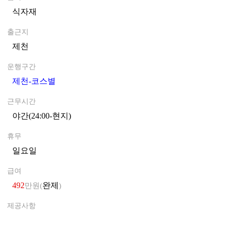
식자재
0
출근지
제천
0
운행구간
제천-코스별
0
근무시간
야간(24:00-현지)
0
휴무
일요일
0
급여
492
완제
만원(
)
제공사항
0