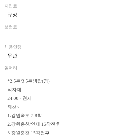
지입료
규정
0
보험료
0
채용연령
무관
일머리
*
2.5톤/3.5톤냉탑(영)
식자재
24:00 - 현지
제천~
1.강원속초 7-8착
2.강원홍천/인제 15착전후
3.강원춘천 15착전후