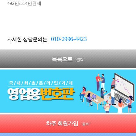
492만/514만완제
010-2996-4423
자세한 상담문의는
목록으로
`클릭`
차주 회원가입
`클릭`