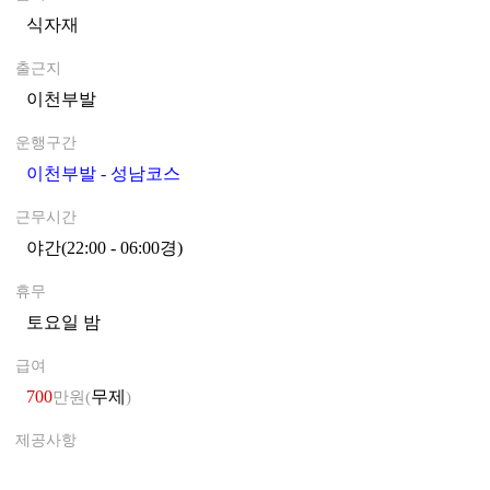
식자재
0
출근지
이천부발
0
운행구간
이천부발 - 성남코스
0
근무시간
야간(22:00 - 06:00경)
0
휴무
토요일 밤
0
급여
700
무제
만원(
)
제공사항
0