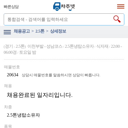
빠른상담
채용공고 > 2.5톤 > 상세정보
경기
2.5톤
이천부발 - 성남코스
2.5톤냉탑소유자
식자재
22:00 -
(
-
)
/
/
/
06:00경
토요일 밤
/
매물번호
20634
상담시 매물번호를 말씀하시면 상담이 빠릅니다.
채용
채용완료된 일자리입니다.
차종
2.5톤냉탑소유자
품목