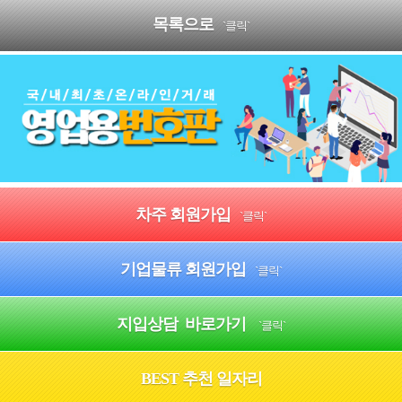
목록으로
`클릭`
차주 회원가입
`클릭`
기업물류 회원가입
`클릭`
지입상담 바로가기
`클릭`
BEST 추천 일자리