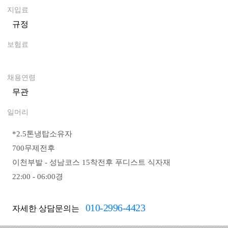
지입료
규정
0
보험료
0
채용연령
무관
일머리
*
2.5톤냉탑소유자
700무제전후
이천부발 - 성남코스 15착전후 푸디스트 식자재
22:00 - 06:00경
010-2996-4423
자세한 상담문의는