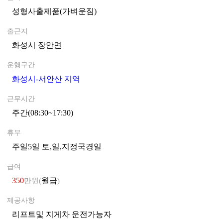
성형사출제품(가벼운짐)
0
출근지
화성시 장안면
0
운행구간
화성시-서안산 지역
0
근무시간
주간(08:30~17:30)
0
휴무
주일5일 토,일,지정국경일
0
급여
350
월급
만원(
)
제공사항
리프트및 지게차 운전가능자
0