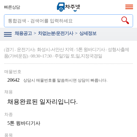
빠른상담
채용공고 > 차없는분/운전기사 > 상세정보
경기
운전기사
화성시-서안산 지역
5톤 윙바디기사
성형사출제
(
-
)
/
/
품(가벼운짐)
08:30~17:30
주일5일 토,일,지정국경일
/
/
매물번호
20642
상담시 매물번호를 말씀하시면 상담이 빠릅니다.
채용
채용완료된 일자리입니다.
차종
5톤 윙바디기사
품목