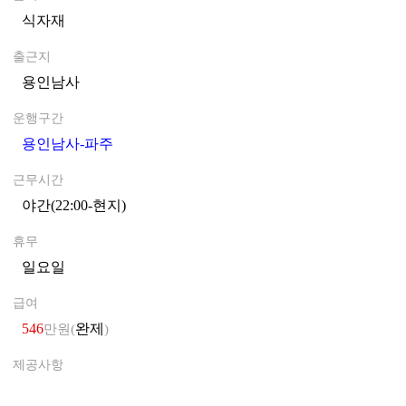
식자재
0
출근지
용인남사
0
운행구간
용인남사-파주
0
근무시간
야간(22:00-현지)
0
휴무
일요일
0
급여
546
완제
만원(
)
제공사항
0