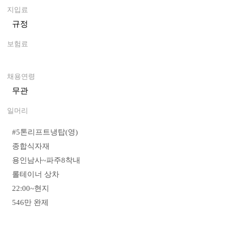
지입료
규정
0
보험료
0
채용연령
무관
일머리
#5톤리프트냉탑(영)
종합식자재
용인남사~파주8착내
롤테이너 상차
22:00~현지
546만 완제