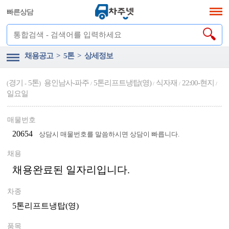
빠른상담
채용공고 > 5톤 > 상세정보
경기
5톤
용인남사-파주
5톤리프트냉탑(영)
식자재
22:00-현지
(
-
)
/
/
/
/
일요일
매물번호
20654
상담시 매물번호를 말씀하시면 상담이 빠릅니다.
채용
채용완료된 일자리입니다.
차종
5톤리프트냉탑(영)
품목