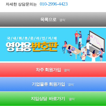
010-2996-4423
자세한 상담문의는
목록으로
`클릭`
차주 회원가입
`클릭`
기업물류 회원가입
`클릭`
지입상담 바로가기
`클릭`