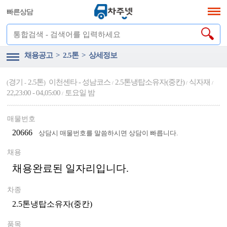
빠른상담
채용공고 > 2.5톤 > 상세정보
경기
2.5톤
이천센타 - 성남코스
2.5톤냉탑소유자(중칸)
식자재
(
-
)
/
/
/
22,23:00 - 04,05:00
토요일 밤
/
매물번호
20666
상담시 매물번호를 말씀하시면 상담이 빠릅니다.
채용
채용완료된 일자리입니다.
차종
2.5톤냉탑소유자(중칸)
품목