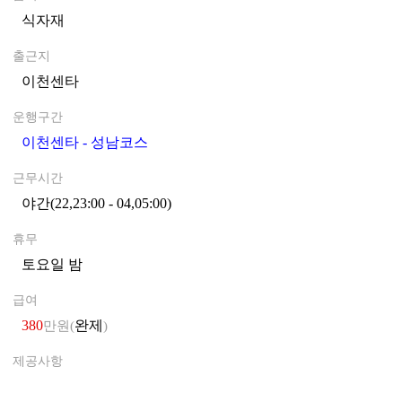
식자재
0
출근지
이천센타
0
운행구간
이천센타 - 성남코스
0
근무시간
야간(22,23:00 - 04,05:00)
0
휴무
토요일 밤
0
급여
380
완제
만원(
)
제공사항
0