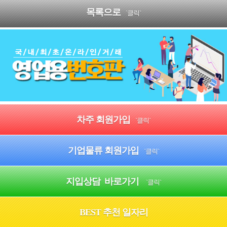
목록으로
`클릭`
차주 회원가입
`클릭`
기업물류 회원가입
`클릭`
지입상담 바로가기
`클릭`
BEST 추천 일자리