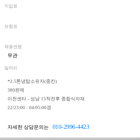
지입료
0
보험료
0
채용연령
무관
일머리
*
2.5톤냉탑소유자(중칸)
380완제
이천센타 - 성남 15착전후 종합식자재
22/23:00 - 04/05:00경
010-2996-4423
자세한 상담문의는