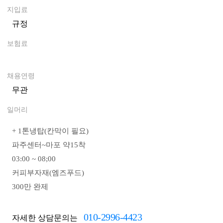
지입료
규정
0
보험료
0
채용연령
무관
일머리
+ 1톤냉탑(칸막이 필요)
파주센터~마포 약15착
03:00 ~ 08;00
커피부자재(엠즈푸드)
300만 완제
010-2996-4423
자세한 상담문의는