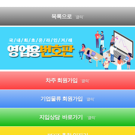
목록으로
`클릭`
차주 회원가입
`클릭`
기업물류 회원가입
`클릭`
지입상담 바로가기
`클릭`