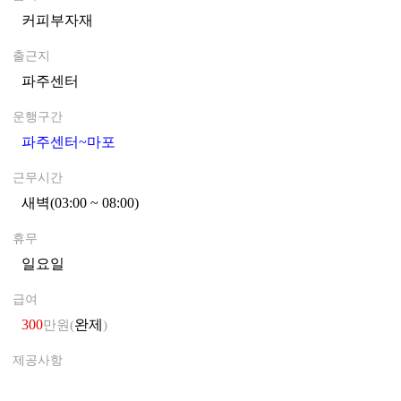
커피부자재
0
출근지
파주센터
0
운행구간
파주센터~마포
0
근무시간
새벽(03:00 ~ 08:00)
0
휴무
일요일
0
급여
300
완제
만원(
)
제공사항
0