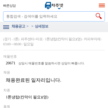
빠른상담
채용공고 > > 상세정보
경기
1톤
파주센터~마포
1톤냉탑(칸막이 필요)(영)
커피부자재
(
-
)
/
/
/
03:00 ~ 08:00
일요일
/
매물번호
20671
상담시 매물번호를 말씀하시면 상담이 빠릅니다.
채용
채용완료된 일자리입니다.
차종
1톤냉탑(칸막이 필요)(영)
품목