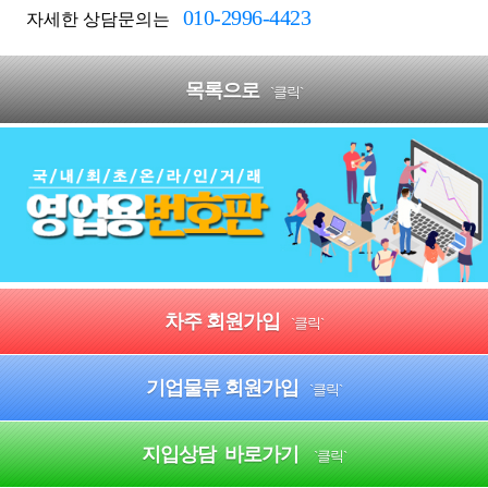
010-2996-4423
자세한 상담문의는
목록으로
`클릭`
차주 회원가입
`클릭`
기업물류 회원가입
`클릭`
지입상담 바로가기
`클릭`