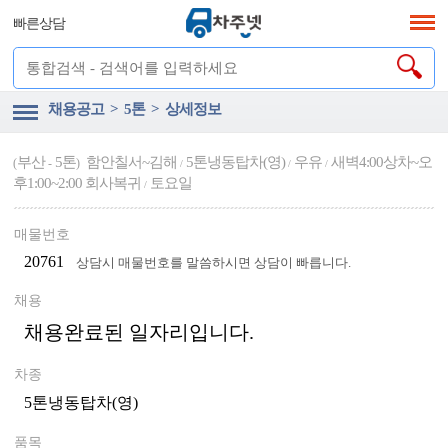
빠른상담
채용공고 > 5톤 > 상세정보
부산
5톤
함안칠서~김해
5톤냉동탑차(영)
우유
새벽4:00상차~오
(
-
)
/
/
/
후1:00~2:00 회사복귀
토요일
/
매물번호
20761
상담시 매물번호를 말씀하시면 상담이 빠릅니다.
채용
채용완료된 일자리입니다.
차종
5톤냉동탑차(영)
품목