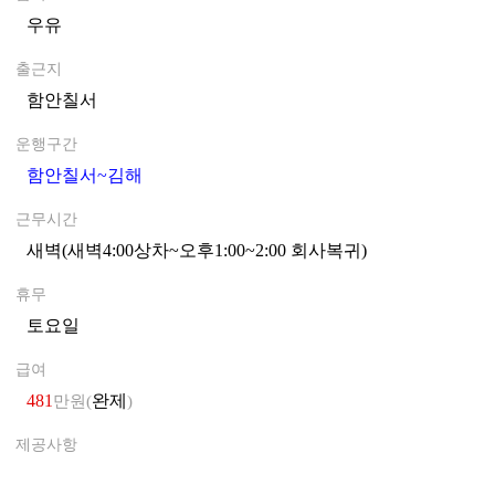
우유
0
출근지
함안칠서
0
운행구간
함안칠서~김해
0
근무시간
새벽(새벽4:00상차~오후1:00~2:00 회사복귀)
0
휴무
토요일
0
급여
481
완제
만원(
)
제공사항
0