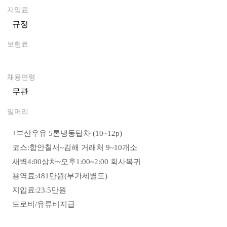
지입료
규정
0
보험료
0
채용연령
무관
일머리
+부산우유 5톤냉동탑차 (10~12p)
코스:함안칠서~김해 거래처 9~10개소
새벽4:00상차~오후1:00~2:00 회사복귀
용역료:481만원(부가세별도)
지입료:23.5만원
도로비/유류비지급