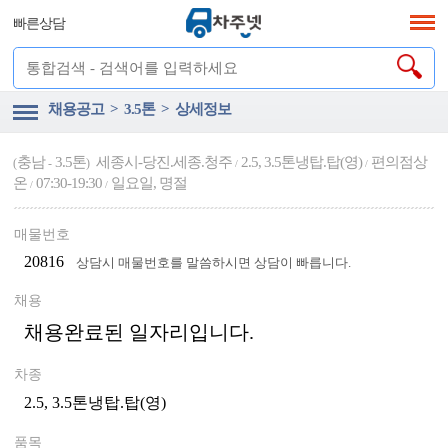
빠른상담
채용공고 > 3.5톤 > 상세정보
충남
3.5톤
세종시-당진.세종.청주
2.5, 3.5톤냉탑.탑(영)
편의점상
(
-
)
/
/
온
07:30-19:30
일요일, 명절
/
/
매물번호
20816
상담시 매물번호를 말씀하시면 상담이 빠릅니다.
채용
채용완료된 일자리입니다.
차종
2.5, 3.5톤냉탑.탑(영)
품목