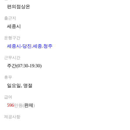
편의점상온
0
출근지
세종시
0
운행구간
세종시-당진.세종.청주
0
근무시간
주간(07:30-19:30)
0
휴무
일요일, 명절
0
급여
596
완제
만원(
)
제공사항
0