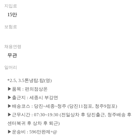
지입료
15만
0
보험료
0
채용연령
무관
일머리
*
2.5, 3.5톤냉탑.탑(영)
▶품목 : 편의점상온
▶출근지 : 세종시 부강면
▶배송코스 : 당진~세종~청주 (당진11점포, 청주9점포)
▶근무시간 : 07:30~19:30 (전일상차 후 당진출근, 청주배송 후
센터복귀 후 상차 후 퇴근)
▶운송비 : 596만완제+@