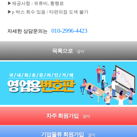
▶제공사항 : 유류비, 통행료
▶p 박스 회수 있음 / 타편의점 도색 불가
010-2996-4423
자세한 상담문의는
목록으로
`클릭`
차주 회원가입
`클릭`
기업물류 회원가입
`클릭`