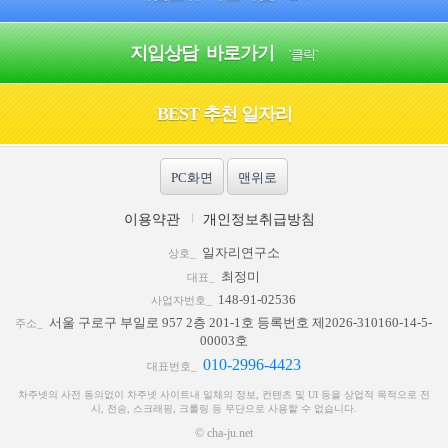
지입상담 바로가기
`클릭`
BEST 추천 일자리
PC화면
맨위로
이용약관
개인정보취급방침
일자리연구소
상호_
최정미
대표_
148-91-02536
사업자번호_
서울 구로구 부일로 957 2층 201-1호 등록번호 제2026-310160-14-5-
주소_
00003호
010-2996-4423
대표번호_
차주넷의 사전 동의없이 차주넷 사이트내 일체의 정보, 컨텐츠 및 UI 등을 상업적 목적으로 전
시, 전송, 스크래핑, 크롤링 등 무단으로 사용할 수 없습니다.
© cha-ju.net