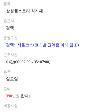
품목
삼성웰스토리 식자재
0
출근지
평택
0
운행구간
평택~ 서울코스(코스별 권역은 아래 참조)
0
근무시간
야간(00~02:00 - 05~07:00)
0
휴무
일요일
0
급여
390
완제
만원(
)
제공사항