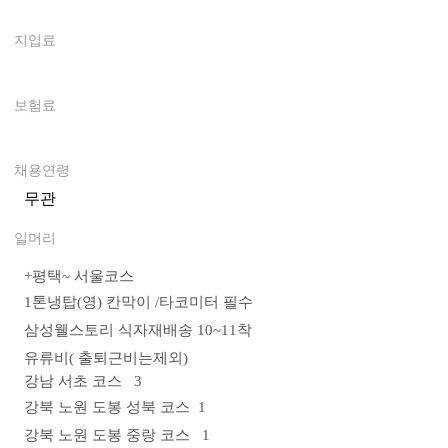
0
지입료
0
보험료
0
채용연령
무관
일머리
+평택~ 서울코스
1톤냉탑(영) 칸막이 /타코미터 필수
삼성웰스토리 식자재배송 10~11착
유류비( 출퇴근비는제외)
강남 서초 코스 3
강북 노원 도봉 성북
코스
1
강북 노원 도봉 중랑
코스
1