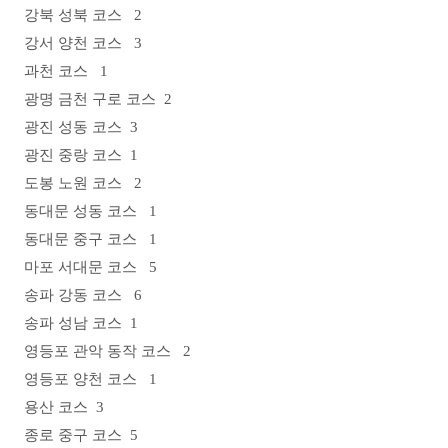
강북 성북
코스
2
강서 양천
코스
3
과천
코스
1
광명 금천 구로
코스
2
광진 성동
코스
3
광진 중랑
코스
1
도봉 노원
코스
2
동대문 성동
코스
1
동대문 중구
코스
1
마포 서대문
코스
5
송파 강동
코스
6
송파 성남
코스
1
영등포 관악 동작
코스
2
영등포 양천
코스
1
용산
코스
3
종로 중구
코스
5