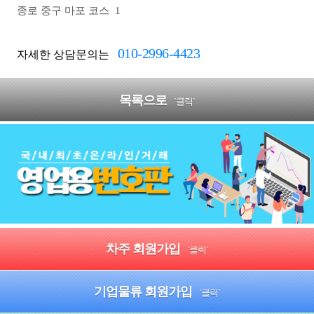
종로 중구 마포
코스
1
010-2996-4423
자세한 상담문의는
목록으로
`클릭`
차주 회원가입
`클릭`
기업물류 회원가입
`클릭`