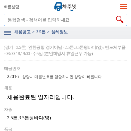
빠른상담
채용공고 > 3.5톤 > 상세정보
경기
3.5톤
인천공항-경기이남
2.5톤,3.5톤윙바디(영)
반도체부품
(
-
)
/
/
08:00-18,19:00
주5일 (본인희망시 휴일근무 가능)
/
/
매물번호
22016
상담시 매물번호를 말씀하시면 상담이 빠릅니다.
채용
채용완료된 일자리입니다.
차종
2.5톤,3.5톤윙바디(영)
품목