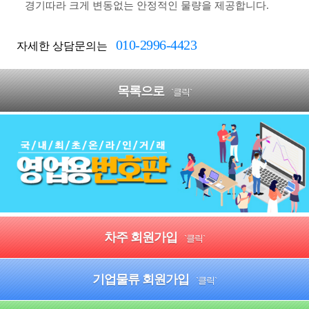
경기따라 크게 변동없는 안정적인 물량을 제공합니다.
010-2996-4423
자세한 상담문의는
목록으로
`클릭`
차주 회원가입
`클릭`
기업물류 회원가입
`클릭`