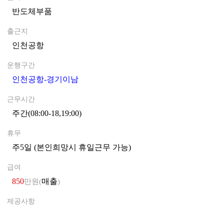
반도체부품
0
출근지
인천공항
0
운행구간
인천공항-경기이남
0
근무시간
주간(08:00-18,19:00)
0
휴무
주5일 (본인희망시 휴일근무 가능)
0
급여
850
매출
만원(
)
제공사항
0