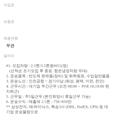
지입료
0
보험료
0
채용연령
무관
일머리
#
1. 모집차량 : 2.5톤/3.5톤윙바디(영)
(선착순 조기모집 후 종료. 항온냉장차량 우대)
2. 운송품목 : 반도체 완제품(장비) 및 화학원료, 수입일반물품
3. 운송노선 : 인천공항 > 경기이남 (화성, 평택, 이천, 천안)
4. 근무시간 : 대기업 주간근무 (오전 08:00 ~ 저녁 18,19:00 현
지퇴근)
5. 근무일 : 주5일근무 (본인희망시 휴일근무 가능)
6. 운송수익 : 매출제 2.5톤 : 750~850만
** 삼성전자, SK하이닉스, 특송3사 (DHL, FedEX, UPS) 등 대
기업 운송물량으로