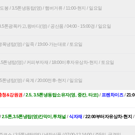
 / 3.5톤냉동탑(영) / 햄버거류 / 11:00-현지 / 일요일
.5톤광폭카고,윙바디(영) / 공산품 / 04:00 - 15:00경 / 일요일
광폭냉탑(영) / 일죽 / 19:00-가는대로 / 토요일
3.5톤냉탑(영) / 커피부자재 / 18:00이후자유상차-현지 / 토요일
5톤냉탑(영) / 육계 / 20:00전후-현지 / 일요일
&충청&강원권
/
2.5, 3.5톤냉동탑소유자(영, 중칸, 타코)
/
프렌차이즈
/
21:
/
2.5톤,3.5톤냉탑(영)칸막이,투채널
/
식자재
/
22:00부터자유상차-현지
/ 3.5톤냉탑(영) / 냉장식품 / 07:00-12,14:00 / 주5일, 국경일