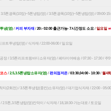
5톤광폭(10장)~5톤냉탑(영) / 3.5톤광폭(10장)~5톤냉탑(영) / 09:00-15:
 투냉(영)
/
커피 부자재
/
20:- 02:00 출근가능- 7시간정도 소요
/
일요일
프트투냉탑(영) / 식자재 / 22:00-06:00 / 일요일
 / 3.5톤리프트윙바디소유자(영) / 폐타이어배송 / 07:30 - 17:30 / 주
원코스
/
2.5,3.5톤냉탑소유자(영)
/
편의점저온
/
03:30,04:00 - 10:30
/
월4
지(2회전) / 3.5톤투냉탑(중칸)소유자(영) / 대기업식자재 / 22:00 - 05:0
2.5톤,3.5톤냉탑(영)칸막이 / 식자재 / 18,18:30-가는대로 / 토요일