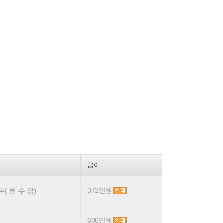
급여
무( 월 수 금)
372만원
600만원