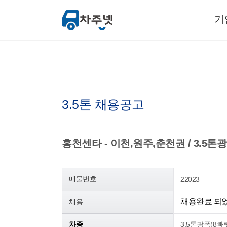
기
3.5톤 채용공고
홍천센타 - 이천,원주,춘천권 / 3.5톤광폭(
매물번호
22023
채용완료 되
채용
차종
3.5톤광폭(8