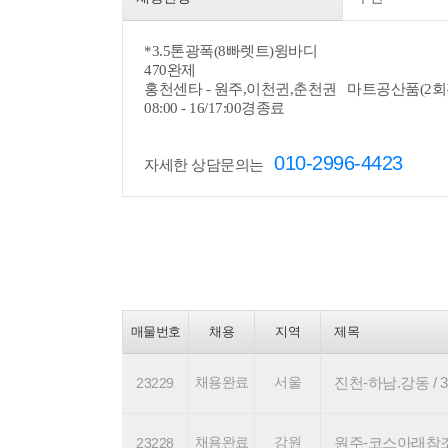
*
3.5톤광폭(8빠렛트)윙바디
470완제
홍천센타 - 원주,이천귄,춘천권 마트공산품(2회
08:00 - 16/17:00경종료
010-2996-4423
자세한 상담문의는
매물번호
채용
지역
제목
채용완료
서울
진천-하남.강동 / 3.
23229
채용완료
강원
원주-코스아래참조 / 2
23228