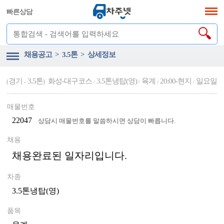
빠른상담
채용공고 > 3.5톤 > 상세정보
경기
3.5톤
화성-대구코스
3.5톤냉탑(영)
육계
20:00-현지
일요일
(
-
)
/
/
/
/
매물번호
22047
상담시 매물번호를 말씀하시면 상담이 빠릅니다.
채용
채용완료된 일자리입니다.
차종
3.5톤냉탑(영)
품목