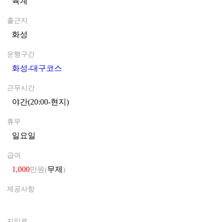
육계
0
출근지
화성
0
운행구간
화성-대구코스
0
근무시간
야간(20:00-현지)
0
휴무
일요일
0
급여
1,000
무제
만원(
)
제공사항
0
지입료