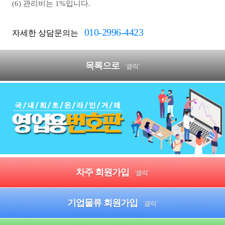
(6) 관리비는 1%입니다.
010-2996-4423
자세한 상담문의는
목록으로
`클릭`
차주 회원가입
`클릭`
기업물류 회원가입
`클릭`