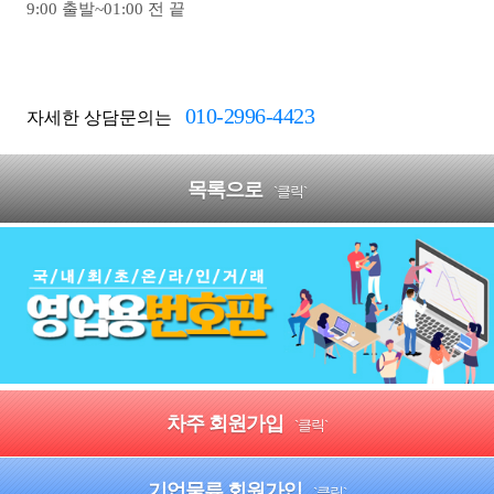
9:00 출발~01:00 전 끝
010-2996-4423
자세한 상담문의는
목록으로
`클릭`
차주 회원가입
`클릭`
기업물류 회원가입
`클릭`