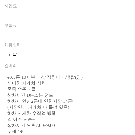
지입료
0
보험료
0
채용연령
무관
일머리
#
3.5톤 10빠부터~냉장윙바디.냉탑(영)
서이천 지게차 상차
품목 숙주나물
상차시간 10~15분 정도
하차지 안산2군데,인천시장 14군데
(시장안에 거래처 다 몰려 있음)
하차 지게차 수작업 병행
일 아주 단순~
상차시간 오후7:00~9:00
무제 490