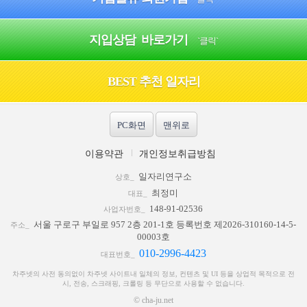
지입상담 바로가기
`클릭`
BEST 추천 일자리
PC화면
맨위로
이용약관
개인정보취급방침
일자리연구소
상호_
최정미
대표_
148-91-02536
사업자번호_
서울 구로구 부일로 957 2층 201-1호 등록번호 제2026-310160-14-5-
주소_
00003호
010-2996-4423
대표번호_
차주넷의 사전 동의없이 차주넷 사이트내 일체의 정보, 컨텐츠 및 UI 등을 상업적 목적으로 전
시, 전송, 스크래핑, 크롤링 등 무단으로 사용할 수 없습니다.
© cha-ju.net