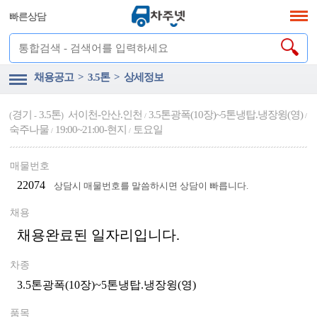
빠른상담
채용공고 > 3.5톤 > 상세정보
경기
3.5톤
서이천-안산.인천
3.5톤광폭(10장)~5톤냉탑.냉장윙(영)
(
-
)
/
/
숙주나물
19:00~21:00-현지
토요일
/
/
매물번호
22074
상담시 매물번호를 말씀하시면 상담이 빠릅니다.
채용
채용완료된 일자리입니다.
차종
3.5톤광폭(10장)~5톤냉탑.냉장윙(영)
품목