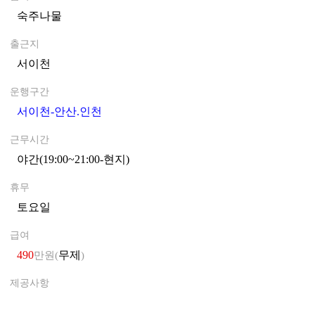
숙주나물
0
출근지
서이천
0
운행구간
서이천-안산.인천
0
근무시간
야간(19:00~21:00-현지)
0
휴무
토요일
0
급여
490
무제
만원(
)
제공사항
0