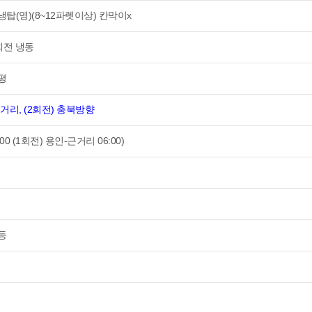
냉탑(영)(8~12파렛이상) 칸막이x
2회전 냉동
평
근거리, (2회전) 충북방향
:00 (1회전) 용인-근거리 06:00)
등