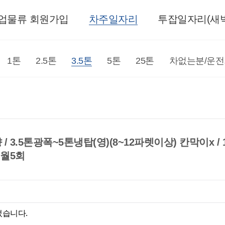
업물류 회원가입
차주일자리
투잡일자리(새벽
1톤
2.5톤
3.5톤
5톤
25톤
차없는분/운
 3.5톤광폭~5톤냉탑(영)(8~12파렛이상) 칸막이x / 1회전
 월5회
었습니다.