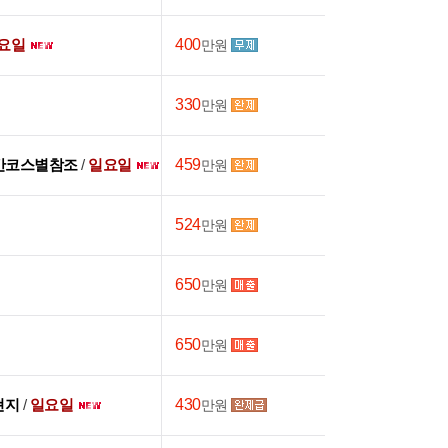
요일
400
만원
330
만원
간코스별참조
/
일요일
459
만원
524
만원
650
만원
650
만원
 현지
/
일요일
430
만원