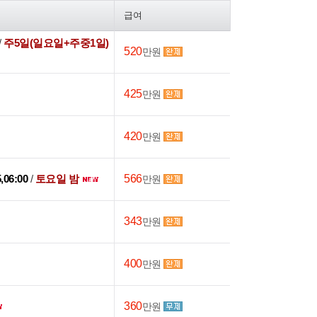
급여
/
주5일(일요일+주중1일)
520
만원
425
만원
420
만원
5,06:00
/
토요일 밤
566
만원
343
만원
400
만원
360
만원