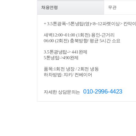
채용연령
무관
+
3.5톤광폭~5톤
냉탑
(영)
<8~12파렛이상>
칸막이
새벽12:00~01:00 (1회전) 용인-근거리
06:00 (2회전) 충북방향/
평균 5시간 소요
3.5톤광냉탑-> 441완제
5톤냉탑->490완제
품목:1회전 냉장 / 2회전 냉동
하차방법: 쟈키/ 컨베이어
010-2996-4423
자세한 상담문의는