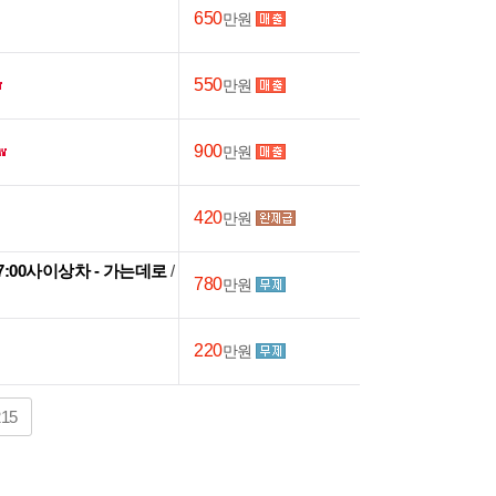
650
만원
550
만원
900
만원
420
만원
~17:00사이상차 - 가는데로
/
780
만원
220
만원
215