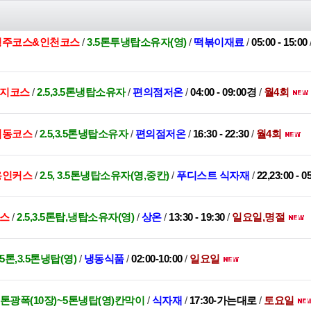
,청주코스&인천코스
/
3.5톤투냉탑소유자(영)
/
떡볶이재료
/
05:00 - 15:00
수지코스
/
2.5,3.5톤냉탑소유자
/
편의점저온
/
04:00 - 09:00경
/
월4회
대치동코스
/
2.5,3.5톤냉탑소유자
/
편의점저온
/
16:30 - 22:30
/
월4회
,용인커스
/
2.5, 3.5톤냉탑소유자(영,중칸)
/
푸디스트 식자재
/
22,23:00 - 0
코스
/
2.5,3.5톤탑,냉탑소유자(영)
/
상온
/
13:30 - 19:30
/
일요일,명절
.5톤,3.5톤냉탑(영)
/
냉동식품
/
02:00-10:00
/
일요일
.5톤광폭(10장)~5톤냉탑(영)칸막이
/
식자재
/
17:30-가는대로
/
토요일