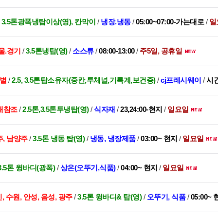
/
3.5톤광폭냉탑이상(영), 칸막이
/
냉장.냉동
/
05:00~07:00-가는대로
/
일
울.경기
/
3.5톤냉탑(영)
/
소스류
/
08:00-13:00
/
주5일, 공휴일
스별
/
2.5, 3.5톤탑소유자(중칸,투체널,기록계,보건증)
/
cj프레시웨이
/
시
래참조
/
2.5톤,3.5톤투냉탑(영)
/
식자재
/
23,24:00-현지
/
일요일
주, 남양주
/
3.5톤 냉동 탑(영)
/
냉동, 냉장제품
/
03:00~ 현지
/
일요일
3.5톤 윙바디(광폭)
/
상온(오뚜기,식품)
/
04:00~ 현지
/
일요일
, 수원, 안성, 음성, 광주
/
3.5톤 윙바디& 탑(영)
/
오뚜기, 식품
/
05:00~