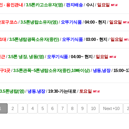
인 - 용인관내
/
3.5톤카고소유자(영)
/
판지배송
/
수시
/
일요일
 합포구코스
/
3.5톤냉탑소유자(영)
/
오뚜기식품
/
04:00 - 현지
/
일요일
1대
/
3.5톤냉탑광폭소유자(중칸)
/
오뚜기식품
/
03:00 - 현지
/
일요일
인근
/
3.5톤 냉장, 냉동(영)
/
오뚜기식품
/
04:00~ 현지
/
일요일
대구1곳
/
3.5톤관폭~5톤냉탑소유자(중칸,10빠이상)
/
냉동,냉장
/
15:00
, 3.5톤냉탑(영)
/
냉동.냉장
/
19:30-가는대로
/
토요일
1
2
3
4
5
6
7
8
9
10
Next
+10