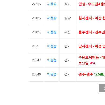
채용중
경기
안성 - 수도권&용
22715
채용중
경남
칠서센타 - 마산
23135
채용중
부산
울주센타 - 경주권
23134
채용중
경기
남사센타 - 화성 
23554
수원오목천동 - 
채용중
경기
23547
토요일
채용중
경기
광주-광주
/
2.5톤
23546