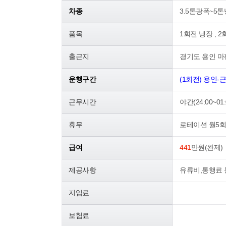
차종
3.5톤광폭~5톤
품목
1회전 냉장 , 
출근지
경기도 용인 마
운행구간
(1회전) 용인-
근무시간
야간(24:00~01
휴무
로테이션 월5회
급여
441
만원(완제)
제공사항
유류비,통행료 
지입료
보험료