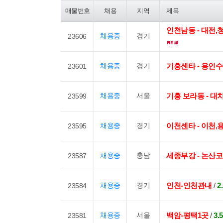
매물번호
채용
지역
제목
인천남동 - 대전
채용중
경기
23606
채용중
경기
기흥센타 - 용인
23601
채용중
서울
기흥 보라동 - 
23599
채용중
경기
이천센타 - 이천
23595
채용중
충남
세종부강 - 논산
23587
채용중
경기
인천-인천관내
/
2
23584
채용중
서울
백암-평택1곳
/
3
23581