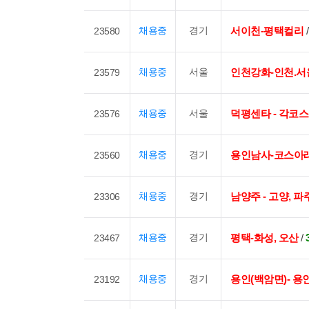
채용중
경기
서이천-평택컬리
23580
채용중
서울
인천강화-인천.서
23579
채용중
서울
덕평센타 - 각코
23576
채용중
경기
용인남사-코스아
23560
채용중
경기
남양주 - 고양, 파
23306
채용중
경기
평택-화성, 오산
/
23467
채용중
경기
용인(백암면)- 용인
23192