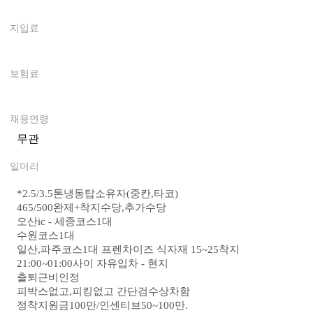
0
지입료
0
보험료
0
채용연령
무관
일머리
*
2.5/3.5톤냉동탑소유자(중칸,타코)
465/500완제+착지수당,추가수당
오산ic - 세종코스1대
수원코스1대
일산,파주코스1대 프렌차이즈 식자재 15~25착지
21:00~01:00사이 자유입차 - 현지
출퇴근비인정
피박스없고,피킹없고 간단검수상차함
정착지원금100만/인센티브50~100만.