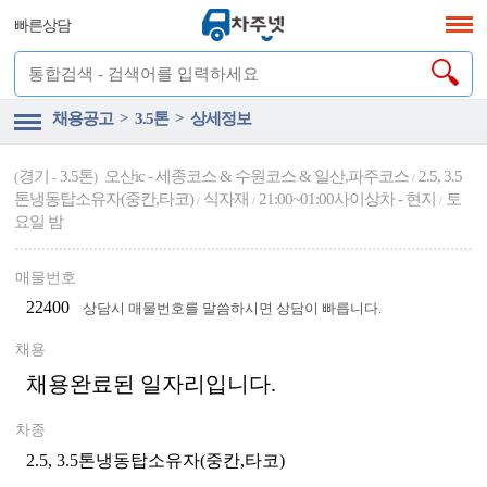
빠른상담
채용공고 > 3.5톤 > 상세정보
경기
3.5톤
오산ic - 세종코스 & 수원코스 & 일산,파주코스
2.5, 3.5
(
-
)
/
톤냉동탑소유자(중칸,타코)
식자재
21:00~01:00사이상차 - 현지
토
/
/
/
요일 밤
매물번호
22400
상담시 매물번호를 말씀하시면 상담이 빠릅니다.
채용
채용완료된 일자리입니다.
차종
2.5, 3.5톤냉동탑소유자(중칸,타코)