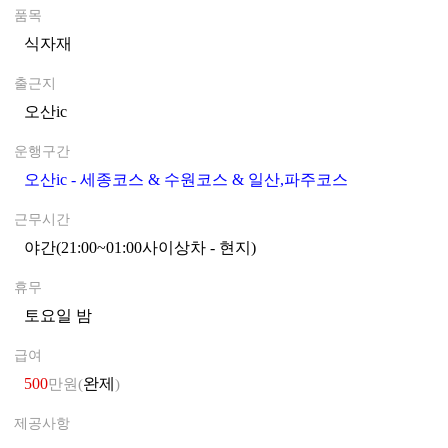
품목
식자재
0
출근지
오산ic
0
운행구간
오산ic - 세종코스 & 수원코스 & 일산,파주코스
0
근무시간
야간(21:00~01:00사이상차 - 현지)
0
휴무
토요일 밤
0
급여
500
완제
만원(
)
제공사항