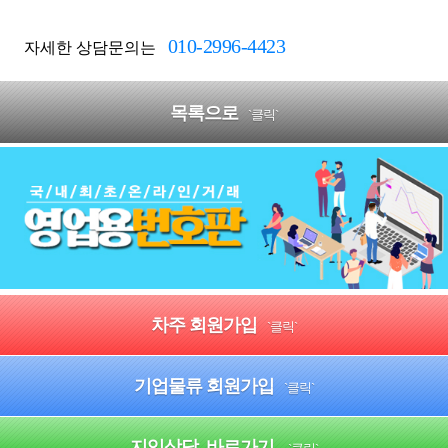
010-2996-4423
자세한 상담문의는
목록으로
`클릭`
차주 회원가입
`클릭`
기업물류 회원가입
`클릭`
지입상담 바로가기