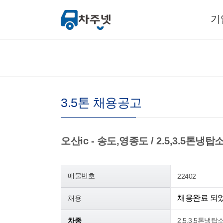
기
3.5톤 채용공고
오산ic - 송도,영종도 / 2.5,3.5톤냉탑
매물번호
22402
채용완료 되
채용
차종
2.5,3.5톤냉탑