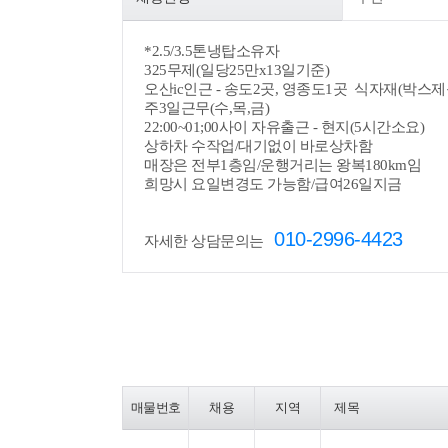
*
2.5/3.5톤냉탑소유자
325무제(일당25만x13일기준)
오산ic인근 - 송도2곳, 영종도1곳 식자재(박스제
주3일근무(수,목,금)
22:00~01;00사이 자유출근 - 현지(5시간소요)
상하차 수작업/대기없이 바로상차함
매장은 전부1층임/운행거리는 왕복180km임
희망시 요일변경도 가능함/급여26일지금
010-2996-4423
자세한 상담문의는
매물번호
채용
지역
제목