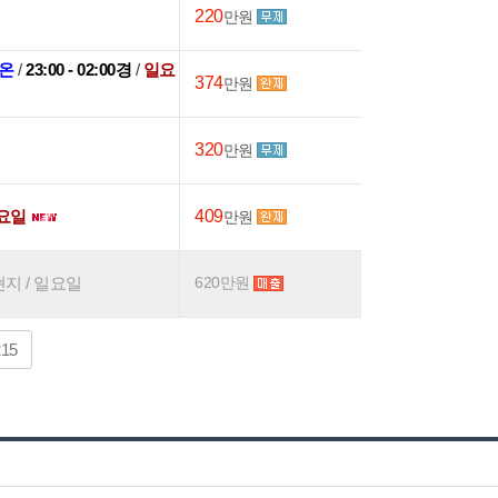
220
만원
온
/
23:00 - 02:00경
/
일요
374
만원
320
만원
요일
409
만원
현지 / 일요일
620만원
215