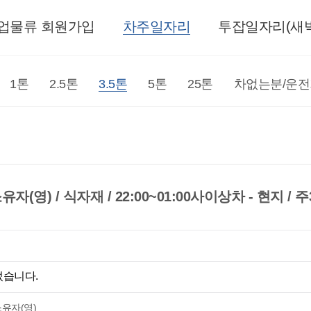
업물류 회원가입
차주일자리
투잡일자리(새벽
1톤
2.5톤
3.5톤
5톤
25톤
차없는분/운
소유자(영) / 식자재 / 22:00~01:00사이상차 - 현지 /
었습니다.
소유자(영)