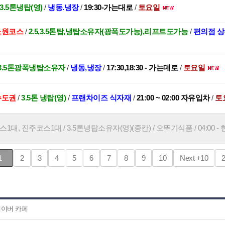
, 3.5톤냉탑(영)
/
냉동.냉장
/
19:30-가는대로
/
토요일
,노원코스
/
2.5,3.5톤탑,냉탑소유자(광폭도가능),리프트도가능
/
편의점 상
3.5톤광폭냉탑소유자
/
냉동,냉장
/
17:30,18:30 - 가는데로
/
토요일
수도권
/
3.5톤 냉탑(영)
/
프랜차이즈 식자재
/
21:00 ~ 02:00 자유입차
/
토
대, 진주코스1대 / 3.5톤냉탑소유자(영)(중칸) / 오뚜기식품 / 04:00 - 
1
2
3
4
5
6
7
8
9
10
Next
+10
이버 카페