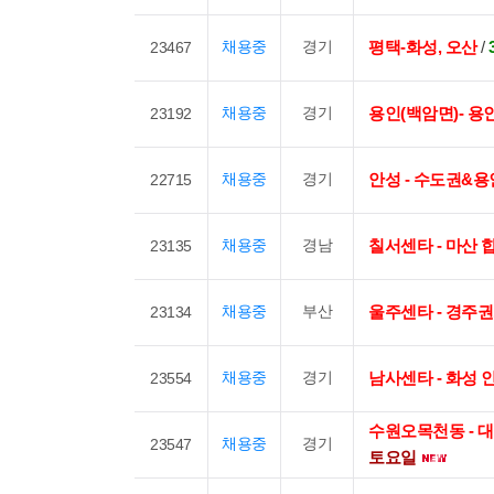
채용중
경기
평택-화성, 오산
/
23467
채용중
경기
용인(백암면)- 용인
23192
채용중
경기
안성 - 수도권&용
22715
채용중
경남
칠서센타 - 마산
23135
채용중
부산
울주센타 - 경주권
23134
채용중
경기
남사센타 - 화성 
23554
수원오목천동 - 
채용중
경기
23547
토요일