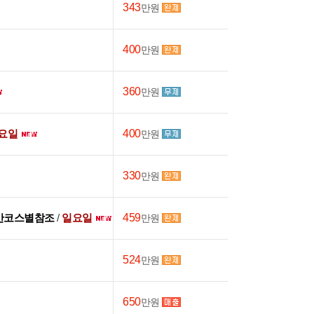
343
만원
400
만원
360
만원
요일
400
만원
330
만원
간코스별참조
/
일요일
459
만원
524
만원
650
만원