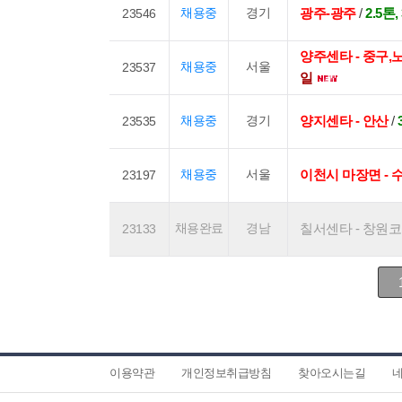
채용중
경기
광주-광주
/
2.5톤
23546
양주센타 - 중구
채용중
서울
23537
일
채용중
경기
양지센타 - 안산
/
23535
채용중
서울
이천시 마장면 - 
23197
채용완료
경남
칠서센타 - 창원코스1
23133
이용약관
개인정보취급방침
찾아오시는길
네