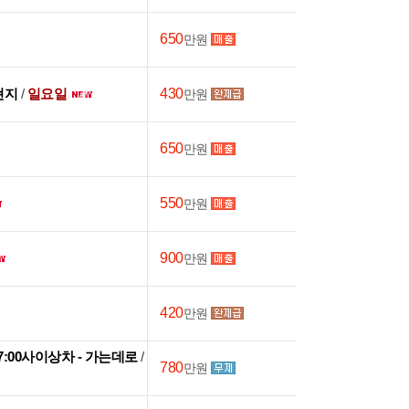
650
만원
 현지
/
일요일
430
만원
650
만원
550
만원
900
만원
420
만원
~17:00사이상차 - 가는데로
/
780
만원