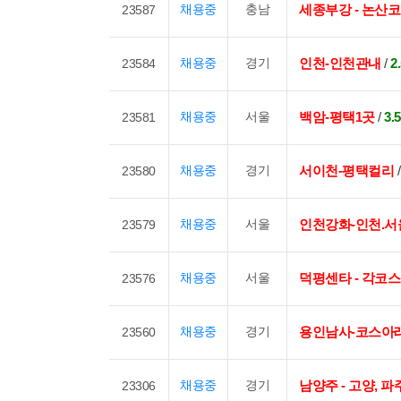
채용중
충남
세종부강 - 논산
23587
채용중
경기
인천-인천관내
/
2
23584
채용중
서울
백암-평택1곳
/
3
23581
채용중
경기
서이천-평택컬리
23580
채용중
서울
인천강화-인천.서
23579
채용중
서울
덕평센타 - 각코
23576
채용중
경기
용인남사-코스아
23560
채용중
경기
남양주 - 고양, 파
23306