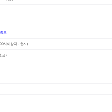
영종도
1:00사이상차 - 현지)
,금)