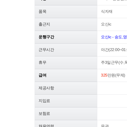
품목
식자재
출근지
오산ic
운행구간
오산ic - 송도,
근무시간
야간(22:00~0
휴무
주3일근무(수,목
급여
325
만원(무제)
제공사항
지입료
보험료
채용연령
무관