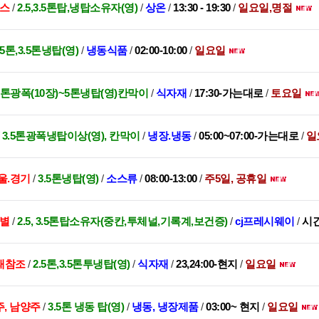
코스
/
2.5,3.5톤탑,냉탑소유자(영)
/
상온
/
13:30 - 19:30
/
일요일,명절
.5톤,3.5톤냉탑(영)
/
냉동식품
/
02:00-10:00
/
일요일
.5톤광폭(10장)~5톤냉탑(영)칸막이
/
식자재
/
17:30-가는대로
/
토요일
/
3.5톤광폭냉탑이상(영), 칸막이
/
냉장.냉동
/
05:00~07:00-가는대로
/
일
울.경기
/
3.5톤냉탑(영)
/
소스류
/
08:00-13:00
/
주5일, 공휴일
스별
/
2.5, 3.5톤탑소유자(중칸,투체널,기록계,보건증)
/
cj프레시웨이
/
시
래참조
/
2.5톤,3.5톤투냉탑(영)
/
식자재
/
23,24:00-현지
/
일요일
주, 남양주
/
3.5톤 냉동 탑(영)
/
냉동, 냉장제품
/
03:00~ 현지
/
일요일