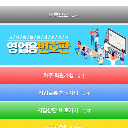
목록으로
`클릭`
차주 회원가입
`클릭`
기업물류 회원가입
`클릭`
지입상담 바로가기
`클릭`
BEST 추천 일자리