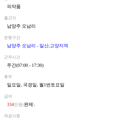
의약품
0
출근지
남양주 오남리
0
운행구간
남양주 오남리 - 일산,고양지역
0
근무시간
주간(07:00 - 17:30)
0
휴무
일요일, 국경일, 월1번토요일
0
급여
334
완제
만원(
)
제공사항
0