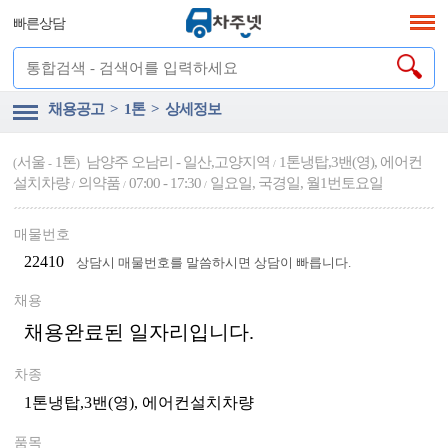
빠른상담
채용공고 > 1톤 > 상세정보
서울
1톤
남양주 오남리 - 일산,고양지역
1톤냉탑,3밴(영), 에어컨
(
-
)
/
설치차량
의약품
07:00 - 17:30
일요일, 국경일, 월1번토요일
/
/
/
매물번호
22410
상담시 매물번호를 말씀하시면 상담이 빠릅니다.
채용
채용완료된 일자리입니다.
차종
1톤냉탑,3밴(영), 에어컨설치차량
품목