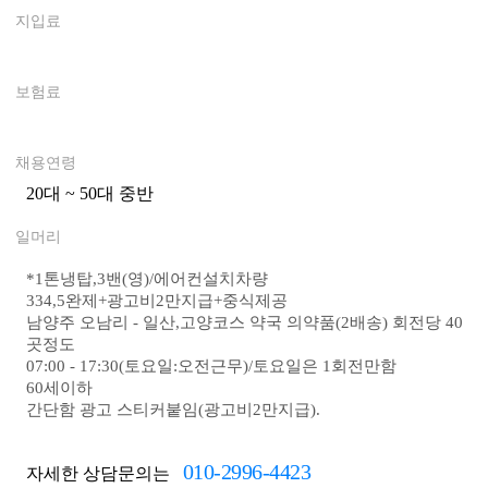
지입료
0
보험료
0
채용연령
20대 ~ 50대 중반
0
일머리
*
1톤냉탑,3밴(영)/에어컨설치차량
334,5완제+광고비2만지급+중식제공
남양주 오남리 - 일산,고양코스 약국 의약품(2배송) 회전당 40
곳정도
07:00 - 17:30(토요일:오전근무)
/토요일은 1회전만함
60세이하
간단함 광고 스티커붙임(광고비2만지급).
010-2996-4423
자세한 상담문의는