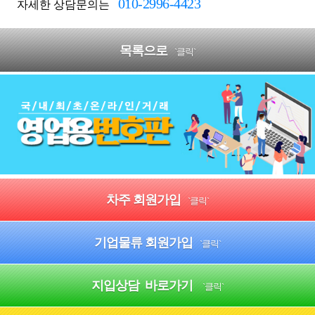
010-2996-4423
자세한 상담문의는
목록으로
`클릭`
차주 회원가입
`클릭`
기업물류 회원가입
`클릭`
지입상담 바로가기
`클릭`