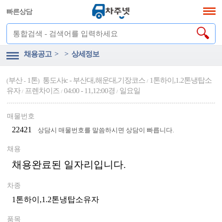
빠른상담
채용공고 > > 상세정보
부산
1톤
통도사ic - 부산대,해운대,기장코스
1톤하이,1.2톤냉탑소
(
-
)
/
유자
프렌차이즈
04:00 - 11,12:00경
일요일
/
/
/
매물번호
22421
상담시 매물번호를 말씀하시면 상담이 빠릅니다.
채용
채용완료된 일자리입니다.
차종
1톤하이,1.2톤냉탑소유자
품목