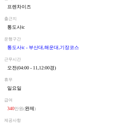
프렌차이즈
0
출근지
통도사ic
0
운행구간
통도사ic - 부산대,해운대,기장코스
0
근무시간
오전(04:00 - 11,12:00경)
0
휴무
일요일
0
급여
340
완제
만원(
)
제공사항
0