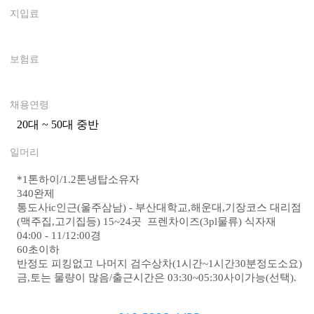
지입료
0
보험료
0
채용연령
20대 ~ 50대 중반
0
일머리
*
1톤하이/1.2톤냉탑소유자
340완제
통도사ic인근(울주삼남) - 부산대학교,해운대,기장코스 대리점
(맥주집,고기집등) 15~24곳 프렌차이즈(3pl물류) 식자재
04:00 - 11/12:00경
60초이하
반정도 피킹없고 나머지 검수상차(1시간~1시간30분정도소요)
금,토는 물량이 많음/출근시간은 03:30~05:30사이가능(선택).