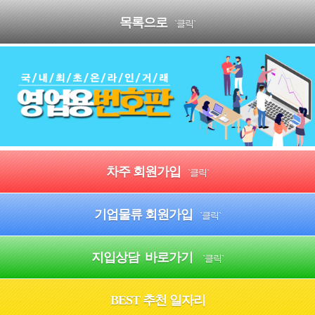
목록으로
`클릭`
차주 회원가입
`클릭`
기업물류 회원가입
`클릭`
지입상담 바로가기
`클릭`
BEST 추천 일자리