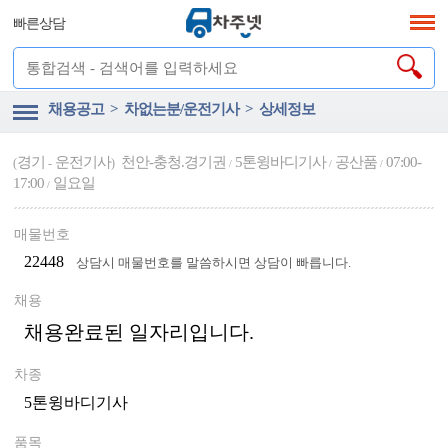
빠른상담
채용공고 > 차없는분/운전기사 > 상세정보
경기
운전기사
천안-충청.경기권
5톤윙바디기사
공산품
07:00-
(
-
)
/
/
/
17:00
일요일
/
매물번호
22448
상담시 매물번호를 말씀하시면 상담이 빠릅니다.
채용
채용완료된 일자리입니다.
차종
5톤윙바디기사
품목