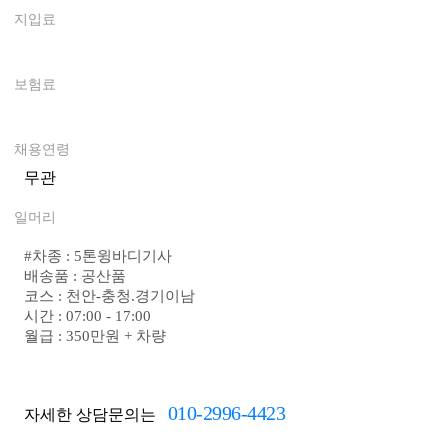
지입료
0
보험료
0
채용연령
무관
일머리
#
차종 : 5톤윙바디기사
배송품 : 공산품
코스 : 천안-충청.경기이남
시간 : 07:00 - 17:00
월급 : 350만원 + 차량
010-2996-4423
자세한 상담문의는