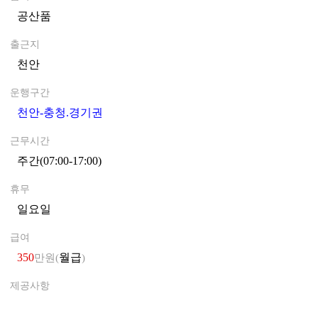
공산품
0
출근지
천안
0
운행구간
천안-충청.경기권
0
근무시간
주간(07:00-17:00)
0
휴무
일요일
0
급여
350
월급
만원(
)
제공사항
0