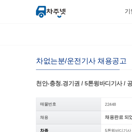
기
차없는분/운전기사 채용공고
천안-충청.경기권 / 5톤윙바디기사 / 공산품 
매물번호
22448
채용완료 되
채용
차종
5톤윙바디기사