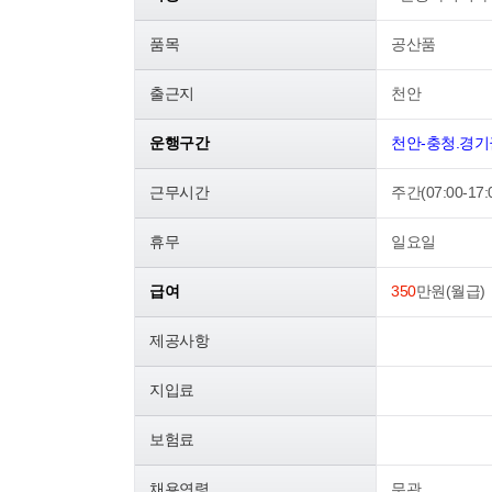
품목
공산품
출근지
천안
운행구간
천안-충청.경기
근무시간
주간(07:00-17:
휴무
일요일
급여
350
만원(월급)
제공사항
지입료
보험료
채용연령
무관