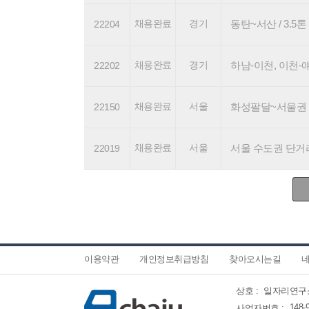
채용완료
경기
동탄~서산 / 3.5톤 기
22204
채용완료
경기
하남-이천, 이천-얘슐리 
22202
채용완료
서울
화성팔달~서울권 / 4.
22150
채용완료
서울
서울 수도권 단거리 2
22019
이용약관
개인정보취급방침
찾아오시는길
네
상호 :
일자리연구
148-
사업자번호 :