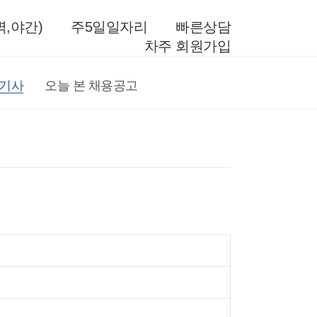
,야간)
주5일일자리
빠른상담
차주 회원가입
전기사
오늘 본 채용공고