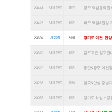
채용완료
광주
광주-역삼동학원 / 1
23441
채용완료
경기
파주-백암&원삼-기흥
23423
채용중
서울
경기도 이천- 안양
23394
채용완료
경기
김포고촌-김포관내 / 
23369
채용완료
경기
동탄&광주-이천왕복 /
23310
채용완료
충남
일죽&안성-충남지역 /
23233
채용완료
경기
경기도 화성 ~ 강원도
23056