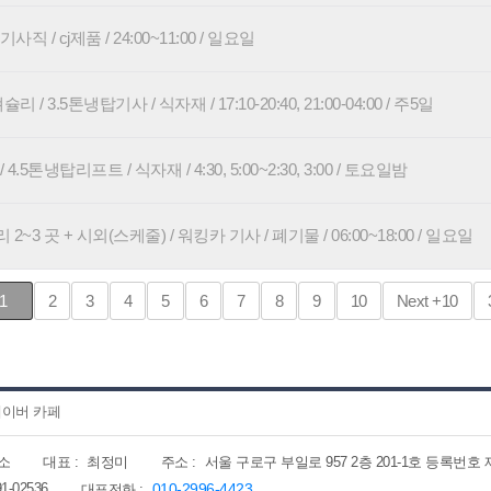
사직 / cj제품 / 24:00~11:00 / 일요일
/ 3.5톤냉탑기사 / 식자재 / 17:10-20:40, 21:00-04:00 / 주5일
5톤냉탑리프트 / 식자재 / 4:30, 5:00~2:30, 3:00 / 토요일밤
~3 곳 + 시외(스케줄) / 워킹카 기사 / 폐기물 / 06:00~18:00 / 일요일
1
2
3
4
5
6
7
8
9
10
Next
+10
이버 카페
소
대표 :
최정미
주소 :
서울 구로구 부일로 957 2층 201-1호 등록번호 제202
91-02536
010-2996-4423
대표전화 :