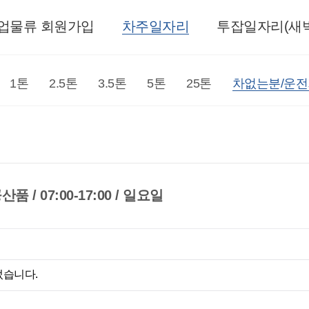
업물류 회원가입
차주일자리
투잡일자리(새벽
1톤
2.5톤
3.5톤
5톤
25톤
차없는분/운
/ 07:00-17:00 / 일요일
었습니다.