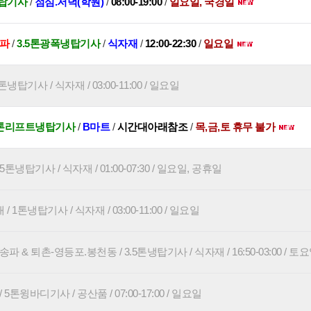
탑기사
/
점심.저녁(학원)
/
08:00-19:00
/
일요일, 국경일
송파
/
3.5톤광폭냉탑기사
/
식자재
/
12:00-22:30
/
일요일
냉탑기사 / 식자재 / 03:00-11:00 / 일요일
5톤리프트냉탑기사
/
B마트
/
시간대아래참조
/
목,금,토 휴무 불가
5톤냉탑기사 / 식자재 / 01:00-07:30 / 일요일, 공휴일
1톤냉탑기사 / 식자재 / 03:00-11:00 / 일요일
파 & 퇴촌-영등포.봉천동 / 3.5톤냉탑기사 / 식자재 / 16:50-03:00 / 토
5톤윙바디기사 / 공산품 / 07:00-17:00 / 일요일