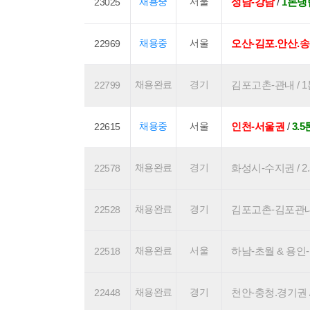
채용중
서울
성남-강남
/
1톤냉
23025
채용중
서울
오산-김포.안산.
22969
채용완료
경기
김포고촌-관내 / 1톤
22799
채용중
서울
인천-서울권
/
3.
22615
채용완료
경기
화성시-수지권 / 2.
22578
채용완료
경기
김포고촌-김포관내 / 
22528
채용완료
서울
하남-초월 & 용인-송
22518
채용완료
경기
천안-충청.경기권 / 
22448