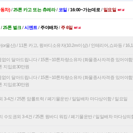
동차)
/
25톤 카고 또는 츄레라
/
코일
/
16:00~가는데로
/
일요일
/
25톤 벌크
/
시멘트
/
주야배차
/
주 6일
or울산) / 11톤 카고, 윙바디소유자(10.2m이상) / 인테리어,쇼파등 / 16,18
없이 달아드립니다 / 15톤~10톤차량소유자 (화물종사자격증 있어야함)
5톤 지입료30만원
없이 달아드립니다 / 15톤~10톤차량소유자 (화물종사자격증 있어야함)
5톤 지입료30만원
3-4건 / 25톤 암롤트럭 / 폐기물운반 / 일일배차 마다상이함 / 일요일
 수도권외 3-4건 / 25톤 윙바디 워킹 / 폐기물운반 / 일일배차 마다상의함