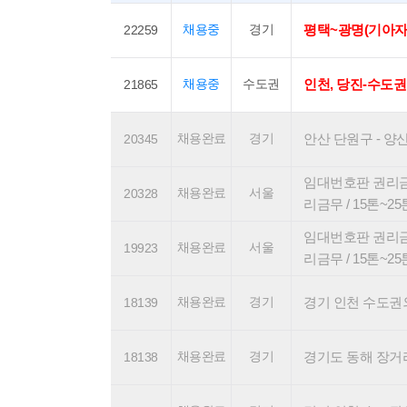
채용중
경기
평택~광명(기아자
22259
채용중
수도권
인천, 당진-수도권
21865
채용완료
경기
안산 단원구 - 양산(
20345
임대번호판 권리금
채용완료
서울
20328
리금무 / 15톤~2
임대번호판 권리금
채용완료
서울
19923
리금무 / 15톤~2
채용완료
경기
경기 인천 수도권외 
18139
채용완료
경기
경기도 동해 장거리
18138