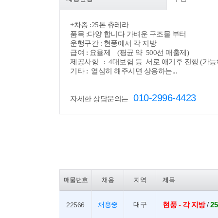
+
차종 :25톤 츄레라
품목 :다양 합니다 가벼운 구조물 부터
운행구간 : 현풍에서 각 지방
급여 : 요율제 (평균 약 500선 매출제)
제공사항 : 4대보험 등 서로 애기후 진행 (가
기타 : 열심히 해주시면 상응하는...
010-2996-4423
자세한 상담문의는
매물번호
채용
지역
제목
채용중
대구
현풍 - 각 지방
/
2
22566