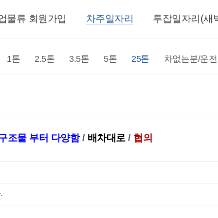
업물류 회원가입
차주일자리
투잡일자리(새벽
1톤
2.5톤
3.5톤
5톤
25톤
차없는분/운
구조물 부터 다양함
/
배차대로
/
협의
.