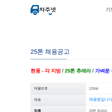
기
25톤 채용공고
현풍 - 각 지방
/
25톤 츄레라
/
가벼운 
매물번호
22566
채용중입니다
채용
차종
25톤 츄레라