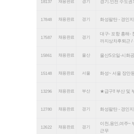
채용완료
경기
경기.인천 수도권외 
18137
채용완료
경기
화성팔탄 - 경인지역 
17848
대구- 포항 흥해- 
채용완료
경기
17587
까지상차후퇴근 /
채용완료
울산
울산S오일-시화공단 /
15861
채용완료
서울
화성~ 서울 장안동,
15148
채용완료
부산
★급구!! 부산 및 부산
13296
채용완료
경기
화성팔탄 - 경인지역 
12780
이천,용인,여주~ 
채용완료
경기
12622
근무