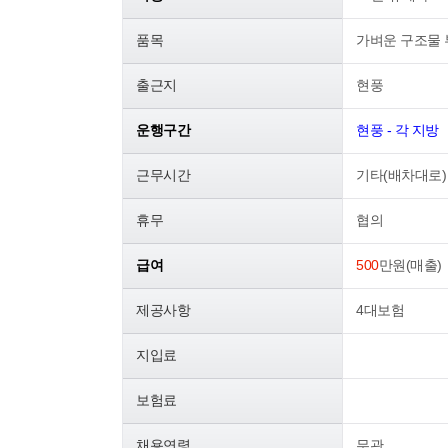
품목
가벼운 구조물 
출근지
현풍
운행구간
현풍 - 각 지방
근무시간
기타(배차대로)
휴무
협의
급여
500
만원(매출)
제공사항
4대보험
지입료
보험료
채용연령
무관