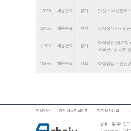
채용완료
경기
안성 ~ 부산왕복 /
12620
채용완료
전북
군산정유소 - 인근지
12465
화성팔탄(물류창고) 
채용완료
경기
11782
귀퇴근 / 일국휴,
채용완료
서울
화성양감 ~ 안산,인
10995
이용약관
개인정보취급방침
찾아오시는길
네
상호 :
일자리연구
148-