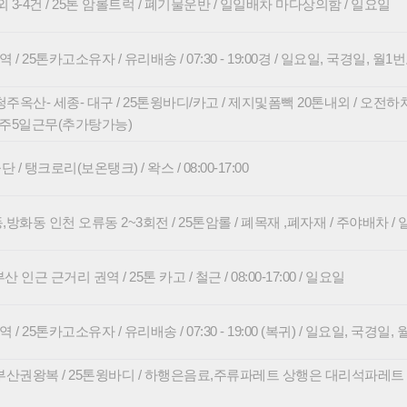
3-4건 / 25톤 암롤트럭 / 폐기물운반 / 일일배차 마다상의함 / 일요일
/ 25톤카고소유자 / 유리배송 / 07:30 - 19:00경 / 일요일, 국경일, 월
청주옥산- 세종- 대구 / 25톤윙바디/카고 / 제지및폼빽 20톤내외 / 오전하
 주5일근무(추가탕가능)
 탱크로리(보온탱크) / 왁스 / 08:00-17:00
방화동 인천 오류동 2~3회전 / 25톤암롤 / 폐목재 ,폐자재 / 주야배차 /
 인근 근거리 권역 / 25톤 카고 / 철근 / 08:00-17:00 / 일요일
/ 25톤카고소유자 / 유리배송 / 07:30 - 19:00 (복귀) / 일요일, 국경일
부산권왕복 / 25톤윙바디 / 하행은음료,주류파레트 상행은 대리석파레트 / 0