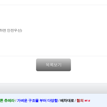
능하면 안전우선)
목록보기
5톤 츄레라
/
가벼운 구조물 부터 다양함
/
배차대로
/
협의