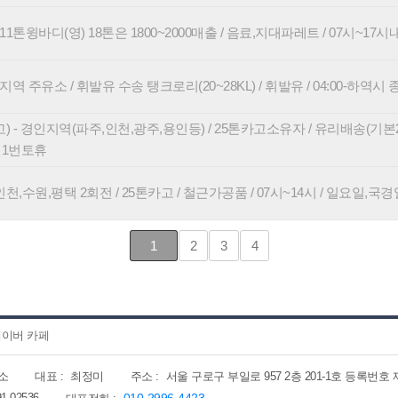
 11톤윙바디(영) 18톤은 1800~2000매출 / 음료,지대파레트 / 07시~17시
역 주유소 / 휘발유 수송 탱크로리(20~28KL) / 휘발유 / 04:00-하역시 
- 경인지역(파주,인천,광주,용인등) / 25톤카고소유자 / 유리배송(기본2회전)
월1번토휴
천,수원,평택 2회전 / 25톤카고 / 철근가공품 / 07시~14시 / 일요일,국경
1
2
3
4
이버 카페
소
대표 :
최정미
주소 :
서울 구로구 부일로 957 2층 201-1호 등록번호 제202
91-02536
010-2996-4423