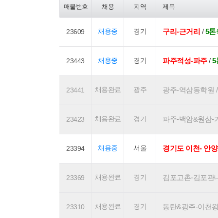
매물번호
채용
지역
제목
채용중
경기
구리-근거리
/
5
23609
채용중
경기
파주적성-파주
/
23443
채용완료
광주
광주-역삼동학원 / 1
23441
채용완료
경기
파주-백암&원삼-기흥
23423
채용중
서울
경기도 이천- 안양
23394
채용완료
경기
김포고촌-김포관내 / 
23369
채용완료
경기
동탄&광주-이천왕복 /
23310