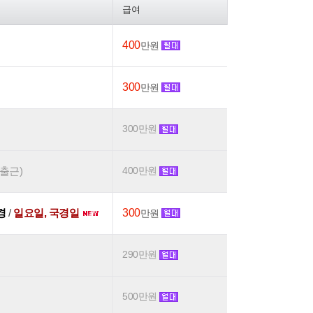
급여
400
만원
300
만원
300만원
후출근)
400만원
0경
/
일요일, 국경일
300
만원
290만원
500만원