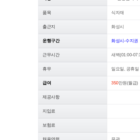
품목
식자재
출근지
화성시
운행구간
화성시-수지권
근무시간
새벽(01:00-07:
휴무
일요일, 공휴일
급여
350
만원(월급)
제공사항
지입료
보험료
채용연령
무관