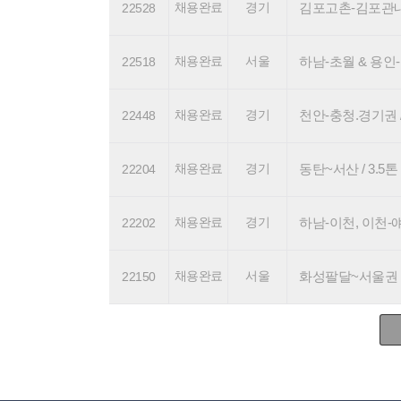
채용완료
경기
김포고촌-김포관내 / 
22528
채용완료
서울
하남-초월 & 용인-송
22518
채용완료
경기
천안-충청.경기권 / 
22448
채용완료
경기
동탄~서산 / 3.5톤 기
22204
채용완료
경기
하남-이천, 이천-얘슐리 
22202
채용완료
서울
화성팔달~서울권 / 4.
22150