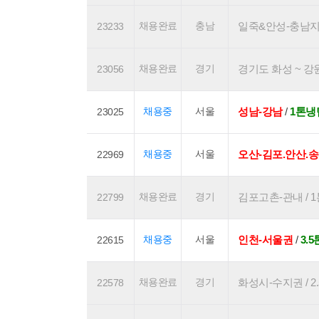
채용완료
충남
일죽&안성-충남지역 /
23233
채용완료
경기
경기도 화성 ~ 강원도
23056
채용중
서울
성남-강남
/
1톤냉
23025
채용중
서울
오산-김포.안산.
22969
채용완료
경기
김포고촌-관내 / 1톤
22799
채용중
서울
인천-서울권
/
3.
22615
채용완료
경기
화성시-수지권 / 2.
22578