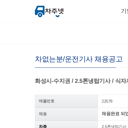
기
차없는분/운전기사 채용공고
화성시-수지권 / 2.5톤냉탑기사 / 식자재 /
매물번호
22578
채용완료 되
채용
차종
2.5톤냉탑기사