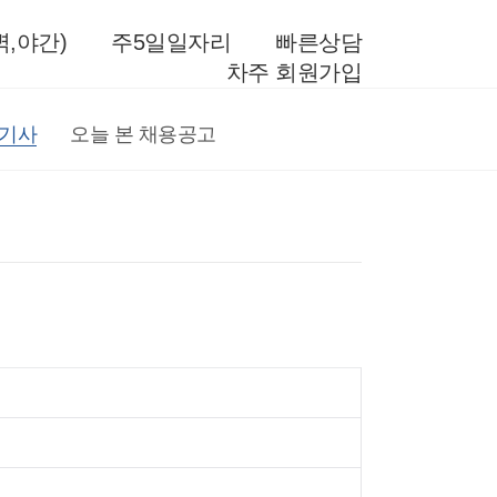
,야간)
주5일일자리
빠른상담
차주 회원가입
전기사
오늘 본 채용공고