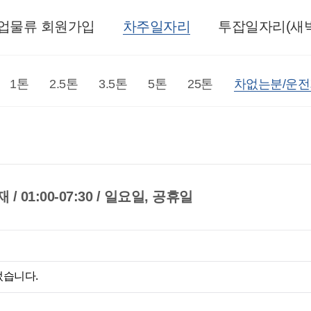
업물류 회원가입
차주일자리
투잡일자리(새벽
1톤
2.5톤
3.5톤
5톤
25톤
차없는분/운
 01:00-07:30 / 일요일, 공휴일
었습니다.