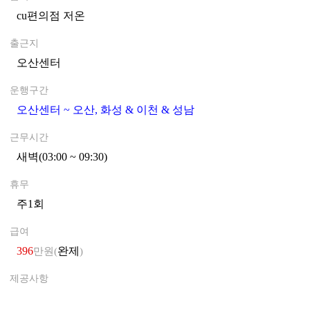
cu편의점 저온
0
출근지
오산센터
0
운행구간
오산센터 ~ 오산, 화성 & 이천 & 성남
0
근무시간
새벽(03:00 ~ 09:30)
0
휴무
주1회
0
급여
396
완제
만원(
)
제공사항
0