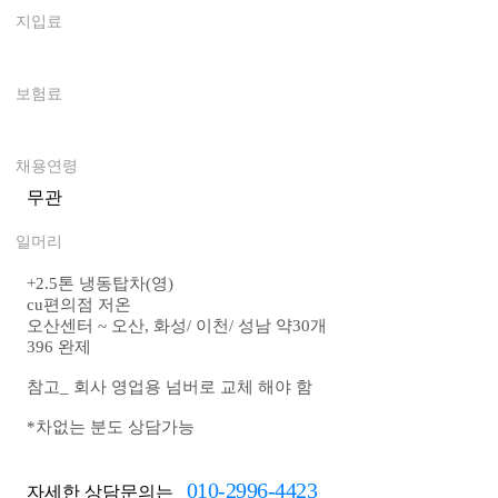
지입료
0
보험료
0
채용연령
무관
일머리
+2.5톤 냉동탑차(영)
cu편의점 저온
오산센터 ~ 오산, 화성/
이천/ 성남
약30개
396 완제
참고_ 회사 영업용 넘버로 교체 해야 함
*차없는 분도 상담가능
010-2996-4423
자세한 상담문의는