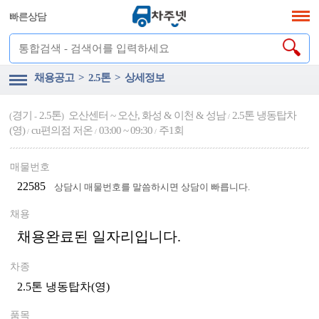
빠른상담
채용공고 > 2.5톤 > 상세정보
경기
2.5톤
오산센터 ~ 오산, 화성 & 이천 & 성남
2.5톤 냉동탑차
(
-
)
/
(영)
cu편의점 저온
03:00 ~ 09:30
주1회
/
/
/
매물번호
22585
상담시 매물번호를 말씀하시면 상담이 빠릅니다.
채용
채용완료된 일자리입니다.
차종
2.5톤 냉동탑차(영)
품목