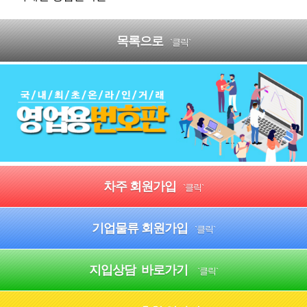
목록으로
`클릭`
차주 회원가입
`클릭`
기업물류 회원가입
`클릭`
지입상담 바로가기
`클릭`