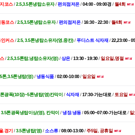
수지코스
/
2.5,3.5톤냉탑소유자
/
편의점저온
/
04:00 - 09:00경
/
월4회
대치동코스
/
2.5,3.5톤냉탑소유자
/
편의점저온
/
16:30 - 22:30
/
월4회
,용인커스
/
2.5, 3.5톤냉탑소유자(영,중칸)
/
푸디스트 식자재
/
22,23:00 - 0
코스
/
2.5,3.5톤탑,냉탑소유자(영)
/
상온
/
13:30 - 19:30
/
일요일,명절
.5톤,3.5톤냉탑(영)
/
냉동식품
/
02:00-10:00
/
일요일
.5톤광폭(10장)~5톤냉탑(영)칸막이
/
식자재
/
17:30-가는대로
/
토요일
/
3.5톤광폭냉탑이상(영), 칸막이
/
냉장.냉동
/
05:00~07:00-가는대로
/
일
울.경기
/
3.5톤냉탑(영)
/
소스류
/
08:00-13:00
/
주5일, 공휴일