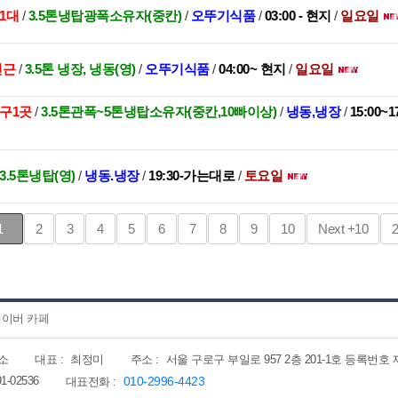
1대
/
3.5톤냉탑광폭소유자(중칸)
/
오뚜기식품
/
03:00 - 현지
/
일요일
인근
/
3.5톤 냉장, 냉동(영)
/
오뚜기식품
/
04:00~ 현지
/
일요일
대구1곳
/
3.5톤관폭~5톤냉탑소유자(중칸,10빠이상)
/
냉동,냉장
/
15:00
, 3.5톤냉탑(영)
/
냉동.냉장
/
19:30-가는대로
/
토요일
1
2
3
4
5
6
7
8
9
10
Next
+10
이버 카페
소
대표 :
최정미
주소 :
서울 구로구 부일로 957 2층 201-1호 등록번호 제202
91-02536
010-2996-4423
대표전화 :