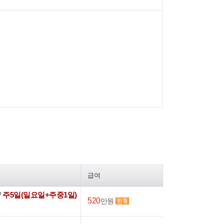
급여
/
주5일(일요일+주중1일)
520
만원