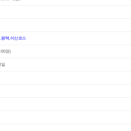
원,평택,아산코스
2:00경)
경일