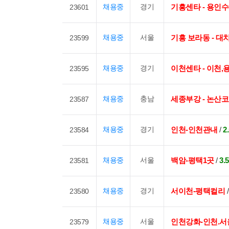
채용중
경기
기흥센타 - 용인
23601
채용중
서울
기흥 보라동 - 
23599
채용중
경기
이천센타 - 이천
23595
채용중
충남
세종부강 - 논산
23587
채용중
경기
인천-인천관내
/
2
23584
채용중
서울
백암-평택1곳
/
3
23581
채용중
경기
서이천-평택컬리
23580
채용중
서울
인천강화-인천.서
23579