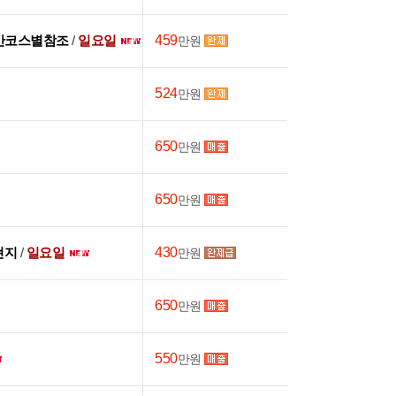
간코스별참조
/
일요일
459
만원
524
만원
650
만원
650
만원
 현지
/
일요일
430
만원
650
만원
550
만원