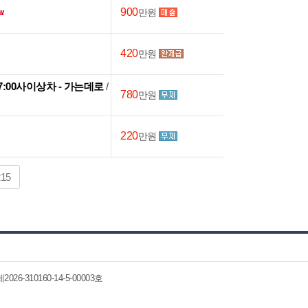
900
만원
420
만원
~17:00사이상차 - 가는데로
/
780
만원
220
만원
215
6-310160-14-5-00003호