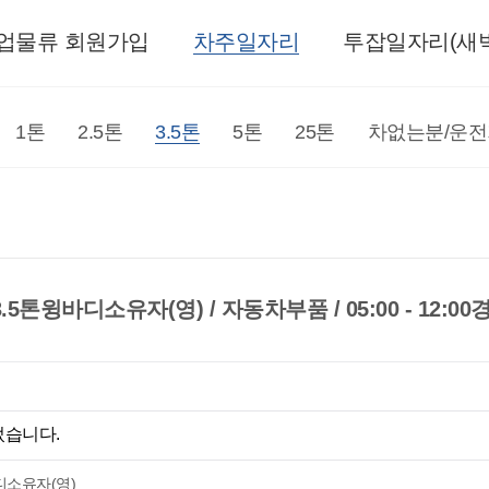
업물류 회원가입
차주일자리
투잡일자리(새벽
1톤
2.5톤
3.5톤
5톤
25톤
차없는분/운
.5톤윙바디소유자(영) / 자동차부품 / 05:00 - 12:0
었습니다.
바디소유자(영)