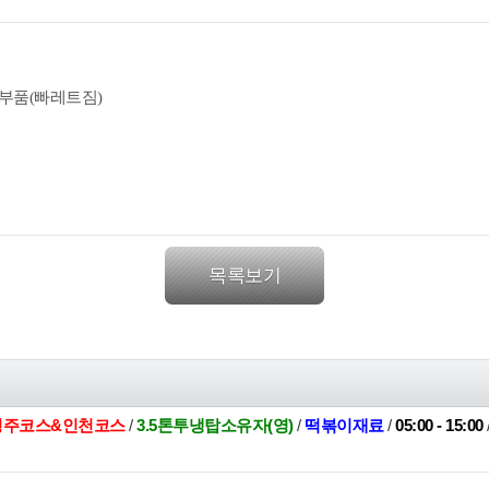
차부품(빠레트짐)
목록보기
,청주코스&인천코스
/
3.5톤투냉탑소유자(영)
/
떡볶이재료
/
05:00 - 15:00