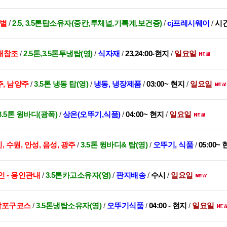
스별
/
2.5, 3.5톤탑소유자(중칸,투체널,기록계,보건증)
/
cj프레시웨이
/
시
래참조
/
2.5톤,3.5톤투냉탑(영)
/
식자재
/
23,24:00-현지
/
일요일
주, 남양주
/
3.5톤 냉동 탑(영)
/
냉동, 냉장제품
/
03:00~ 현지
/
일요일
3.5톤 윙바디(광폭)
/
상온(오뚜기,식품)
/
04:00~ 현지
/
일요일
, 수원, 안성, 음성, 광주
/
3.5톤 윙바디& 탑(영)
/
오뚜기, 식품
/
05:00~
인 - 용인관내
/
3.5톤카고소유자(영)
/
판지배송
/
수시
/
일요일
 합포구코스
/
3.5톤냉탑소유자(영)
/
오뚜기식품
/
04:00 - 현지
/
일요일