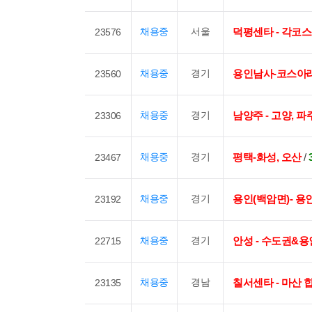
채용중
서울
덕평센타 - 각코
23576
채용중
경기
용인남사-코스아
23560
채용중
경기
남양주 - 고양, 파
23306
채용중
경기
평택-화성, 오산
/
23467
채용중
경기
용인(백암면)- 용인
23192
채용중
경기
안성 - 수도권&용
22715
채용중
경남
칠서센타 - 마산
23135