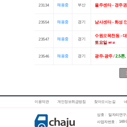
채용중
부산
울주센타 - 경주권
23134
채용중
경기
남사센타 - 화성 
23554
수원오목천동 - 
채용중
경기
23547
토요일
채용중
경기
광주-광주
/
2.5톤
23546
이용약관
개인정보취급방침
찾아오시는길
네
상호 :
일자리연구
148-
사업자번호 :