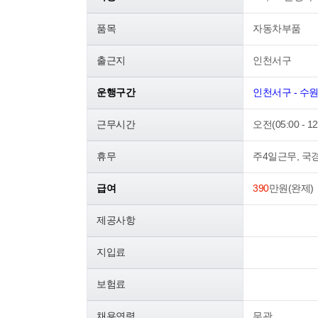
품목
자동차부품
출근지
인천서구
운행구간
인천서구 - 수
근무시간
오전(05:00 - 1
휴무
주4일근무, 국
급여
390
만원(완제)
제공사항
지입료
보험료
채용연령
무관