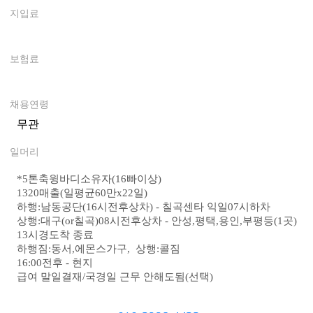
지입료
0
보험료
0
채용연령
무관
일머리
*
5톤축윙바디소유자(16빠이상)
1320매출(일평균60만x22일)
하행:남동공단(16시전후상차) - 칠곡센타 익일07시하차
상행:대구(or칠곡)08시전후상차 - 안성,평택,용인,부평등(1곳)
13시경도착 종료
하행짐:동서,에몬스가구, 상행:콜짐
16:00전후 - 현지
급여 말일결재/국경일 근무 안해도됨(선택)