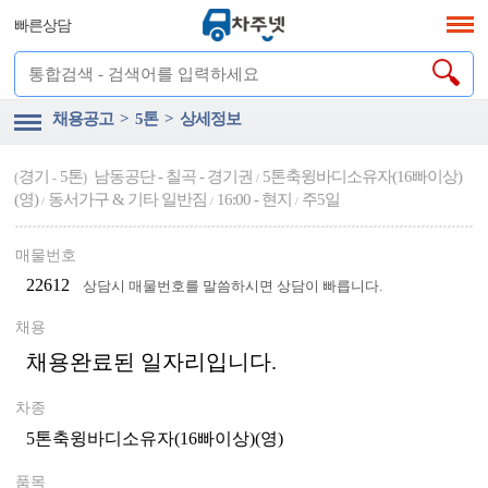
빠른상담
채용공고 > 5톤 > 상세정보
경기
5톤
남동공단 - 칠곡 - 경기권
5톤축윙바디소유자(16빠이상)
(
-
)
/
(영)
동서가구 & 기타 일반짐
16:00 - 현지
주5일
/
/
/
매물번호
22612
상담시 매물번호를 말씀하시면 상담이 빠릅니다.
채용
채용완료된 일자리입니다.
차종
5톤축윙바디소유자(16빠이상)(영)
품목