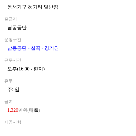
동서가구 & 기타 일반짐
0
출근지
남동공단
0
운행구간
남동공단 - 칠곡 - 경기권
0
근무시간
오후(16:00 - 현지)
0
휴무
주5일
0
급여
1,320
매출
만원(
)
제공사항
0