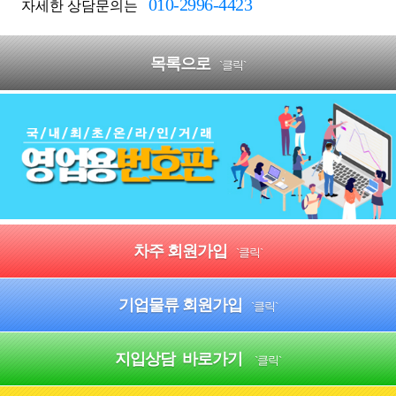
010-2996-4423
자세한 상담문의는
목록으로
`클릭`
차주 회원가입
`클릭`
기업물류 회원가입
`클릭`
지입상담 바로가기
`클릭`