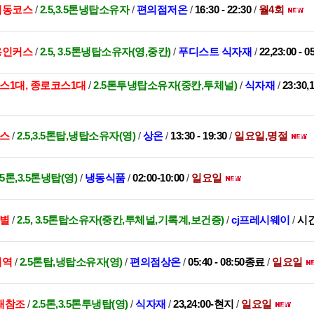
대치동코스
/
2.5,3.5톤냉탑소유자
/
편의점저온
/
16:30 - 22:30
/
월4회
,용인커스
/
2.5, 3.5톤냉탑소유자(영,중칸)
/
푸디스트 식자재
/
22,23:00 - 0
스1대, 종로코스1대
/
2.5톤투냉탑소유자(중칸,투체널)
/
식자재
/
23:30,
코스
/
2.5,3.5톤탑,냉탑소유자(영)
/
상온
/
13:30 - 19:30
/
일요일,명절
.5톤,3.5톤냉탑(영)
/
냉동식품
/
02:00-10:00
/
일요일
스별
/
2.5, 3.5톤탑소유자(중칸,투체널,기록계,보건증)
/
cj프레시웨이
/
시
지역
/
2.5톤탑,냉탑소유자(영)
/
편의점상온
/
05:40 - 08:50종료
/
일요일
래참조
/
2.5톤,3.5톤투냉탑(영)
/
식자재
/
23,24:00-현지
/
일요일