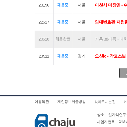
채용중
서울
이천시 마장면 - 
23196
채용중
서울
임대번호판 저렴
22527
채용완료
서울
기흥 보라동 - 대치동코
23528
채용중
경기
오산ic - 각코스별
23511
이용약관
개인정보취급방침
찾아오시는길
네
상호 :
일자리연구
148-
사업자번호 :