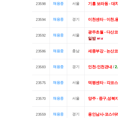
채용중
서울
기흥 보라동 - 
23598
채용중
경기
이천센타 - 이천
23594
광주초월 - 다산코
채용중
서울
23592
일밤
채용중
충남
세종부강 - 논산
23586
채용중
경기
인천-인천관내
/
2
23583
채용중
서울
덕평센타 - 각코
23575
채용중
서울
양주 - 중구,성북
23570
채용중
경기
용인남사-코스아
23559