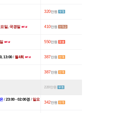
320
만원
요일, 국경일
410
만원
일
550
만원
0, 13:00
/
월4회
387
만원
387
만원
220만원
온
/
23:00 - 02:00경
/
일요
342
만원