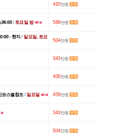
420
만원
5,06:00
/
토요일 밤
566
만원
10:00 - 현지
/
일요일, 토요
504
만원
343
만원
400
만원
간코스별참조
/
일요일
459
만원
343
만원
504
만원