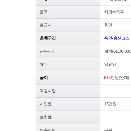
품목
커피부자재
출근지
용인
운행구간
용인-용산코스
근무시간
새벽(01:00-08:
휴무
일요일
급여
515
만원(완제)
제공사항
지입료
15만원
보험료
채용연령
무관