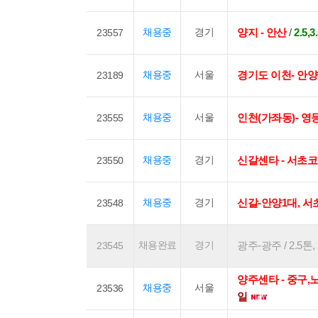
채용중
경기
양지 - 안산
/
2.5
23557
채용중
서울
경기도 이천- 안양
23189
채용중
서울
인천(가좌동)- 영
23555
채용중
경기
신갈센타 - 서초코
23550
채용중
경기
신갈-안양1대, 서
23548
채용완료
경기
광주-광주 / 2.5톤,
23545
양주센타 - 중구
채용중
서울
23536
일