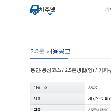
기
2.5톤 채용공고
용인-용산코스 / 2.5톤냉탑(영) / 커피부자재
매물번호
22627
채용완료 되
채용
차종
2.5톤냉탑(영)