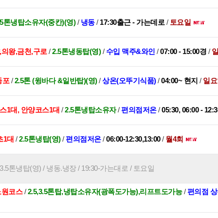
,3.5톤냉탑소유자(중칸)(영)
/
냉동
/
17:30출근 - 가는데로
/
토요일
,의왕,금천,구로
/
2.5톤냉동탑(영)
/
수입 맥주&와인
/
07:00 - 15:00경
/
일
등포
/
2.5톤 (윙바다 &일반탑)(영)
/
상온(오뚜기식품)
/
04:00~ 현지
/
일요
스1대, 안양코스1대
/
2.5톤냉탑소유자
/
편의점저온
/
05:30, 06:00 - 12:3
초1대
/
2.5톤냉탑(영)
/
편의점저온
/
06:00-12:30,13:00
/
월4회
 3.5톤냉탑(영) / 냉동.냉장 / 19:30-가는대로 / 토요일
,노원코스
/
2.5,3.5톤탑,냉탑소유자(광폭도가능),리프트도가능
/
편의점 상