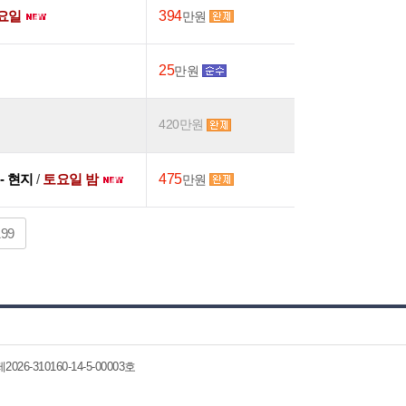
요일
394
만원
25
만원
420만원
 - 현지
/
토요일 밤
475
만원
199
6-310160-14-5-00003호