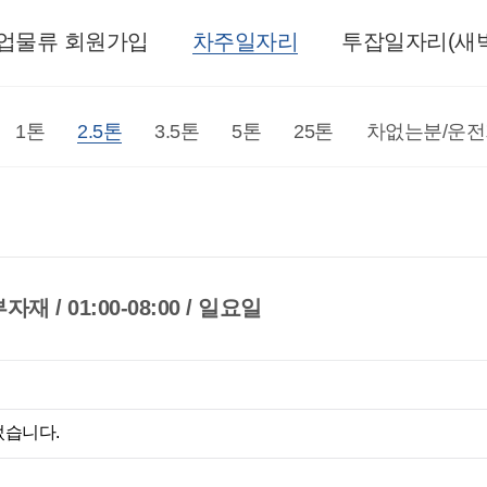
업물류 회원가입
차주일자리
투잡일자리(새벽
1톤
2.5톤
3.5톤
5톤
25톤
차없는분/운
 / 01:00-08:00 / 일요일
었습니다.