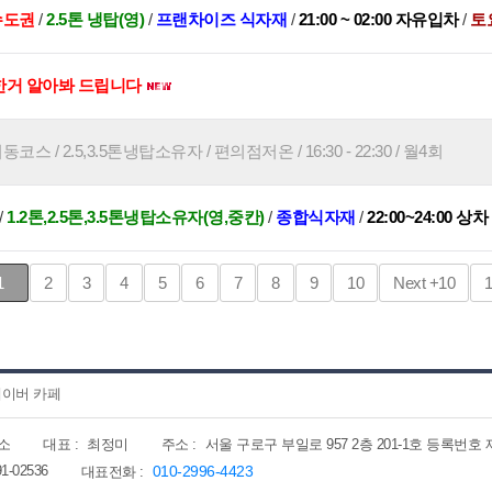
수도권
/
2.5톤 냉탑(영)
/
프랜차이즈 식자재
/
21:00 ~ 02:00 자유입차
/
토
한거 알아봐 드립니다
스 / 2.5,3.5톤냉탑소유자 / 편의점저온 / 16:30 - 22:30 / 월4회
/
1.2톤,2.5톤,3.5톤냉탑소유자(영,중칸)
/
종합식자재
/
22:00~24:00 상차
1
2
3
4
5
6
7
8
9
10
Next
+10
이버 카페
소
대표 :
최정미
주소 :
서울 구로구 부일로 957 2층 201-1호 등록번호 제202
91-02536
010-2996-4423
대표전화 :