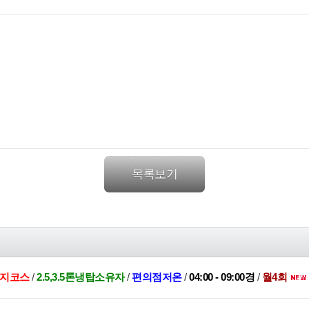
목록보기
수지코스
/
2.5,3.5톤냉탑소유자
/
편의점저온
/
04:00 - 09:00경
/
월4회