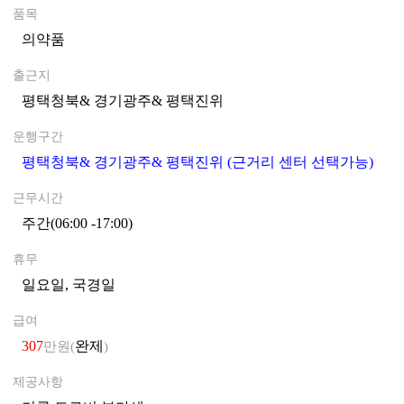
품목
의약품
0
출근지
평택청북& 경기광주& 평택진위
0
운행구간
평택청북& 경기광주& 평택진위 (근거리 센터 선택가능)
0
근무시간
주간(06:00 -17:00)
0
휴무
일요일, 국경일
0
급여
307
완제
만원(
)
제공사항