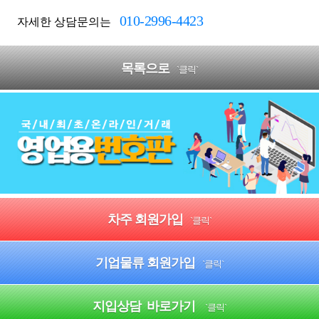
010-2996-4423
자세한 상담문의는
목록으로
`클릭`
차주 회원가입
`클릭`
기업물류 회원가입
`클릭`
지입상담 바로가기
`클릭`