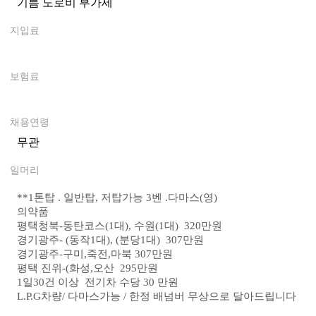
기름 도로비 부가세
0
지입료
0
보험료
0
채용연령
무관
일머리
**1톤탑 . 일반탑, 저탑가능 3벤 .다마스(영)
의약품
평택청북-동탄코스(1대), 수원(1대) 320만원
경기광주- (동작1대), (분당1대) 307만원
경기광주-구미,죽전,마북 307만원
평택 진위-(화성,오산 295만원
1일30건 이상 전기차 수당 30 만원
L.P.G차량/ 다마스가능 / 한정 배넘버 무상으로 달아드립니다