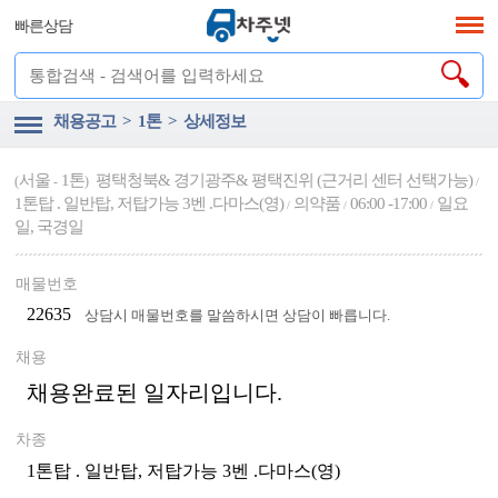
빠른상담
채용공고 > 1톤 > 상세정보
서울
1톤
평택청북& 경기광주& 평택진위 (근거리 센터 선택가능)
(
-
)
/
1톤탑 . 일반탑, 저탑가능 3벤 .다마스(영)
의약품
06:00 -17:00
일요
/
/
/
일, 국경일
매물번호
22635
상담시 매물번호를 말씀하시면 상담이 빠릅니다.
채용
채용완료된 일자리입니다.
차종
1톤탑 . 일반탑, 저탑가능 3벤 .다마스(영)