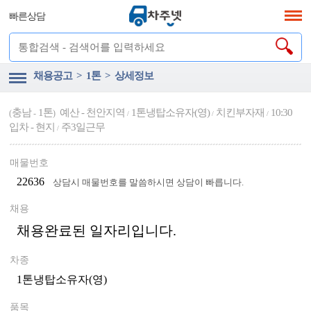
빠른상담
채용공고 > 1톤 > 상세정보
충남
1톤
예산 - 천안지역
1톤냉탑소유자(영)
치킨부자재
10:30
(
-
)
/
/
/
입차 - 현지
주3일근무
/
매물번호
22636
상담시 매물번호를 말씀하시면 상담이 빠릅니다.
채용
채용완료된 일자리입니다.
차종
1톤냉탑소유자(영)
품목