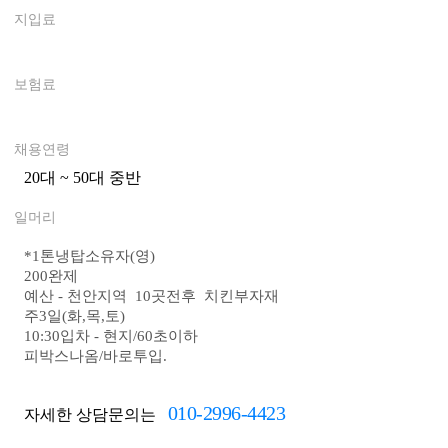
지입료
0
보험료
0
채용연령
20대 ~ 50대 중반
0
일머리
*
1톤냉탑소유자(영)
200완제
예산 - 천안지역 10곳전후 치킨부자재
주3일(화,목,토)
10:30입차 - 현지/60초이하
피박스나옴/바로투입.
010-2996-4423
자세한 상담문의는