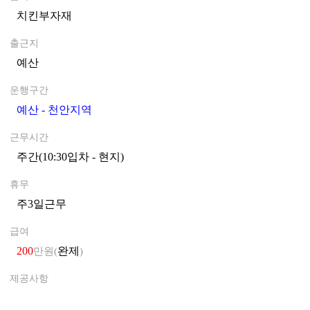
치킨부자재
0
출근지
예산
0
운행구간
예산 - 천안지역
0
근무시간
주간(10:30입차 - 현지)
0
휴무
주3일근무
0
급여
200
완제
만원(
)
제공사항
0