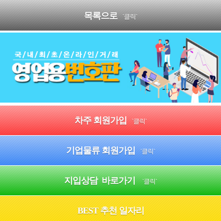
목록으로
`클릭`
차주 회원가입
`클릭`
기업물류 회원가입
`클릭`
지입상담 바로가기
`클릭`
BEST 추천 일자리