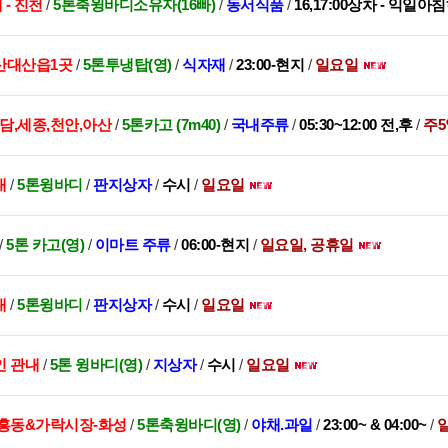
 - 진천
/
5톤축윙바디소유자(16빠)
/
동서식품
/
16,17:00상차 - 익일아
산대산읍1곳
/
5톤투냉탑(영)
/
식자재
/
23:00-현지
/
일요일
담,세종,천안,아산
/
5톤카고 (7m40)
/
국내주류
/
05:30~12:00 전,후
/
주5
내
/
5톤윙바디
/
판지상자
/
수시
/
일요일
/
5톤 카고(영)
/
이마트 주류
/
06:00-현지
/
일요일, 공휴일
내
/
5톤윙바디
/
판지상자
/
수시
/
일요일
인 관내
/
5톤 윙바디(영)
/
지상자
/
수시
/
일요일
흥동&가락시장-화성
/
5톤축윙바디(영)
/
야채.과일
/
23:00~ & 04:00~
/