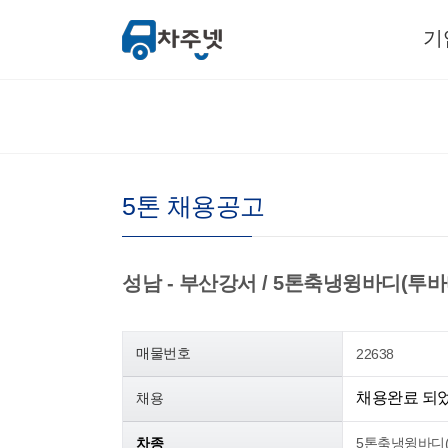
기
5톤 채용공고
성남 - 부산강서 / 5톤축냉윙바디(투바디가
매물번호
22638
채용완료 되
채용
차종
5톤축냉윙바디