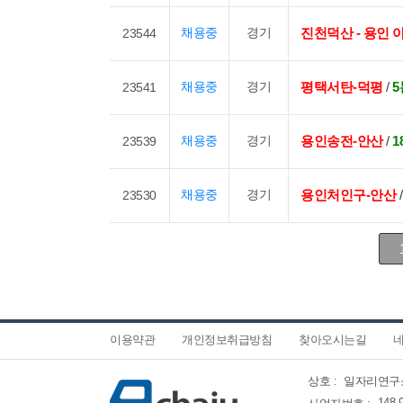
채용중
경기
진천덕산 - 용인
23544
채용중
경기
평택서탄-덕평
/
5
23541
채용중
경기
용인송전-안산
/
1
23539
채용중
경기
용인처인구-안산
23530
이용약관
개인정보취급방침
찾아오시는길
네
상호 :
일자리연구
148-