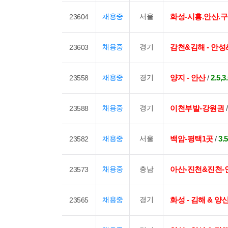
채용중
서울
화성-시흥.안산.
23604
채용중
경기
감천&김해 - 안성
23603
채용중
경기
양지 - 안산
/
2.5
23558
채용중
경기
이천부발-강원권
23588
채용중
서울
백암-평택1곳
/
3
23582
채용중
충남
아산-진천&진천-
23573
채용중
경기
화성 - 김해 & 양산
23565