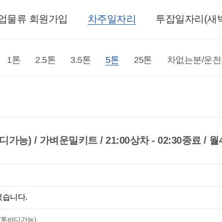
업물류 회원가입
차주일자리
투잡일자리(새벽
1톤
2.5톤
3.5톤
5톤
25톤
차없는분/운
능) / 가벼운밀키트 / 21:00상차 - 02:30종료 / 
었습니다.
(투바디가능)