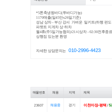
*
5톤축냉윙바디(투바디가능)
1170매출(일45만x26일기준)
성남 상차 - 부산 강서 가벼운 밀키트(하행 편도
파렛트 지게차 상·하차
월4휴(주5일가능협의)/21시상차 - 02:30전후종
상행짐 있는분 환영
010-2996-4423
자세한 상담문의는
매물번호
채용
지역
제목
채용중
경기
이천마장-평택
/
5
23607