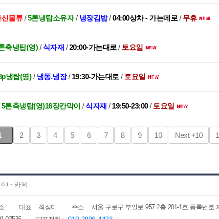
 아신물류
/
5톤냉탑소유자
/
냉장김밥
/
04:00상차 - 가는데로
/
무휴
톤축냉탑(영)
/
식자재
/
20:00-가는대로
/
토요일
8p냉탑(영)
/
냉동.냉장
/
19:30-가는대로
/
토요일
/
5톤축냉탑(영)16장칸막이
/
식자재
/
19:50-23:00
/
토요일
1
2
3
4
5
6
7
8
9
10
Next
+10
이버 카페
소
대표 :
최정미
주소 :
서울 구로구 부일로 957 2층 201-1호 등록번호 제202
91-02536
010-2996-4423