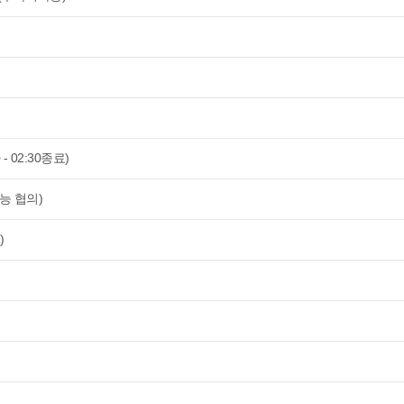
서
- 02:30종료)
능 협의)
)