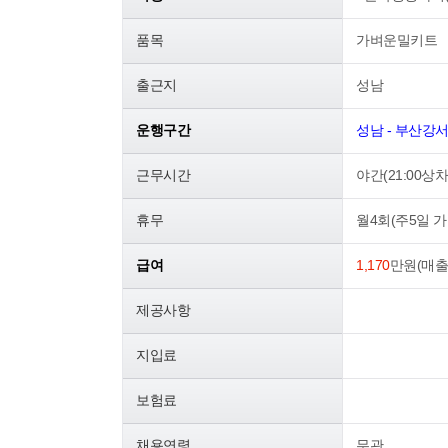
품목
가벼운밀키트
출근지
성남
운행구간
성남 - 부산강
근무시간
야간(21:00상차 
휴무
월4회(주5일 가
급여
1,170
만원(매출
제공사항
지입료
보험료
채용연령
무관