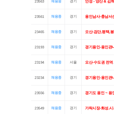
채용중
경기
안성 - 양산 & 김해
23563
채용중
경기
용인남사-충남서
23561
채용중
경기
오산-검단,평택,봉
23465
채용중
경기
경기용인-용인관
23193
채용중
서울
오산-수도권 전역
23194
채용중
경기
경기용인-용인관
23234
채용중
경기
경기도 용인 ~ 용
23556
채용중
경기
가락시장-화성.시
23549