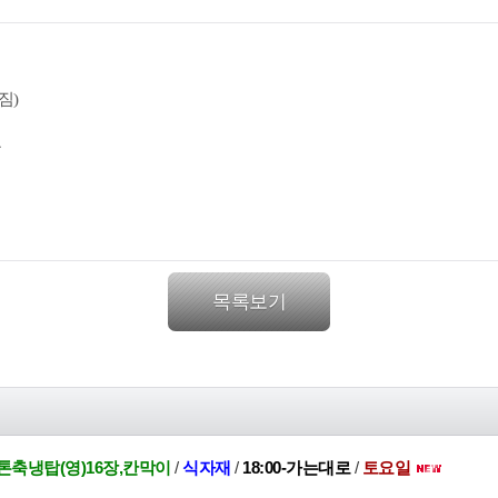
짐)
료
목록보기
톤축냉탑(영)16장,칸막이
/
식자재
/
18:00-가는대로
/
토요일