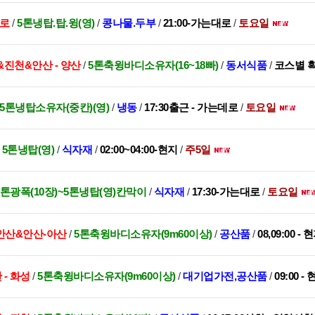
구로
/
5톤냉탑.탑.윙(영)
/
콩나물.두부
/
21:00-가는대로
/
토요일
&진천&안산 - 양산
/
5톤축윙바디소유자(16~18빠)
/
동서식품
/
코스별 
,3.5톤냉탑소유자(중칸)(영)
/
냉동
/
17:30출근 - 가는데로
/
토요일
/
5톤냉탑(영)
/
식자재
/
02:00~04:00-현지
/
주5일
.5톤광폭(10장)~5톤냉탑(영)칸막이
/
식자재
/
17:30-가는대로
/
토요일
안산&안산-아산
/
5톤축윙바디소유자(9m60이상)
/
공산품
/
08,09:00 - 
 - 화성
/
5톤축윙바디소유자(9m60이상)
/
대기업가전,공산품
/
09:00 -