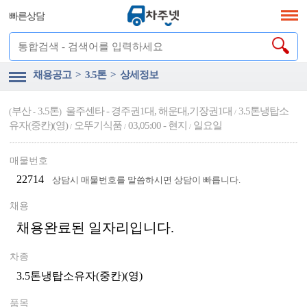
빠른상담
채용공고 > 3.5톤 > 상세정보
부산
3.5톤
울주센타 - 경주권1대, 해운대,기장권1대
3.5톤냉탑소
(
-
)
/
유자(중칸)(영)
오뚜기식품
03,05:00 - 현지
일요일
/
/
/
매물번호
22714
상담시 매물번호를 말씀하시면 상담이 빠릅니다.
채용
채용완료된 일자리입니다.
차종
3.5톤냉탑소유자(중칸)(영)
품목