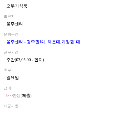
오뚜기식품
0
출근지
울주센타
0
운행구간
울주센타 - 경주권1대, 해운대,기장권1대
0
근무시간
주간(03,05:00 - 현지)
0
휴무
일요일
0
급여
900
매출
만원(
)
제공사항
0