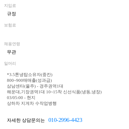
지입료
규정
0
보험료
0
채용연령
무관
일머리
*
3.5톤냉탑소유자(중칸)
800~900매매출(성과급)
삼남센타(울주) - 경주권역1대
해운대,기장권역1대 10~15착 신선식품(냉동,냉장)
03/05:00 - 현지
상하차 지게차 수작업병행
010-2996-4423
자세한 상담문의는