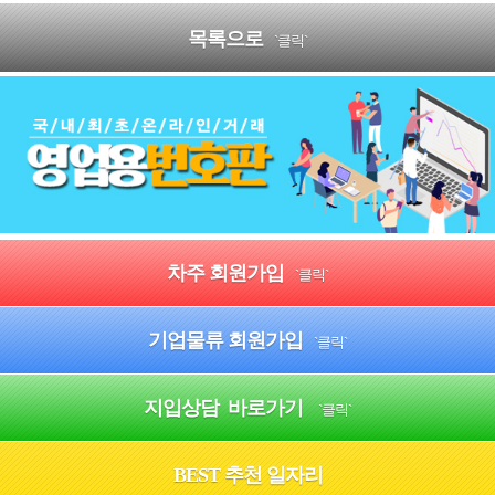
목록으로
`클릭`
차주 회원가입
`클릭`
기업물류 회원가입
`클릭`
지입상담 바로가기
`클릭`
BEST 추천 일자리