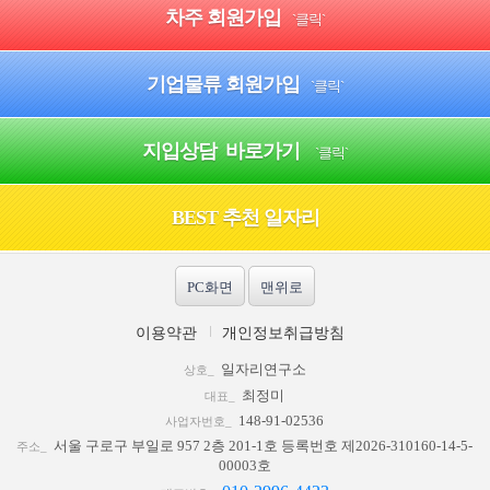
차주 회원가입
`클릭`
기업물류 회원가입
`클릭`
지입상담 바로가기
`클릭`
BEST 추천 일자리
PC화면
맨위로
이용약관
개인정보취급방침
일자리연구소
상호_
최정미
대표_
148-91-02536
사업자번호_
서울 구로구 부일로 957 2층 201-1호 등록번호 제2026-310160-14-5-
주소_
00003호