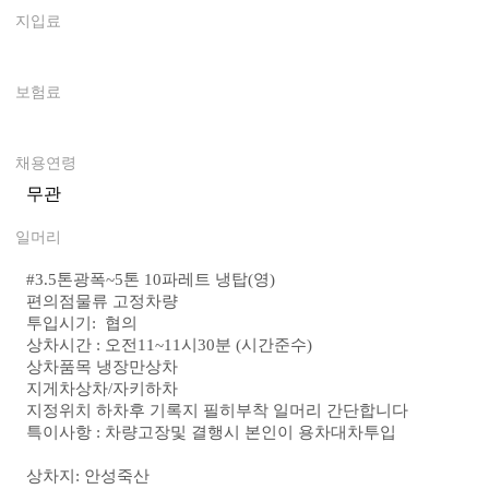
지입료
0
보험료
0
채용연령
무관
일머리
#
3.5톤광폭~5톤 10파레트 냉탑(영)
편의점물류 고정차량
투입시기: 협의
상차시간 : 오전11~11시30분 (시간준수)
상차품목 냉장만상차
지게차상차/자키하차
지정위치 하차후 기록지 필히부착 일머리 간단합니다
특이사항 :
차량고장및 결행시 본인이 용차대차투입
상차지: 안성죽산