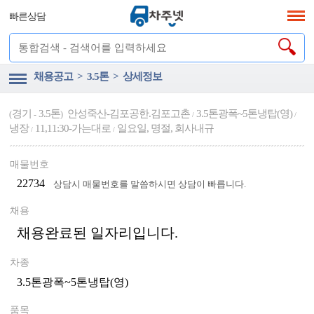
빠른상담
채용공고 > 3.5톤 > 상세정보
경기
3.5톤
안성죽산-김포공한.김포고촌
3.5톤광폭~5톤냉탑(영)
(
-
)
/
/
냉장
11,11:30-가는대로
일요일, 명절, 회사내규
/
/
매물번호
22734
상담시 매물번호를 말씀하시면 상담이 빠릅니다.
채용
채용완료된 일자리입니다.
차종
3.5톤광폭~5톤냉탑(영)
품목