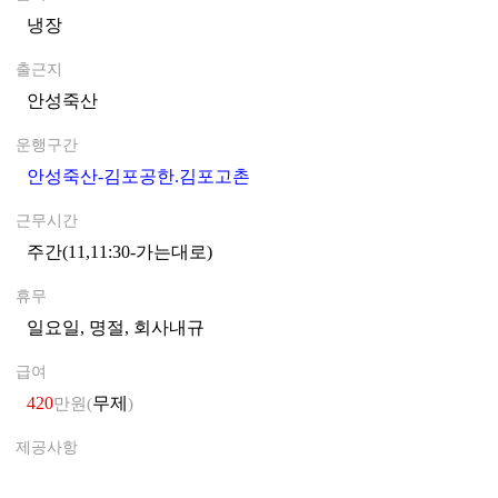
냉장
0
출근지
안성죽산
0
운행구간
안성죽산-김포공한.김포고촌
0
근무시간
주간(11,11:30-가는대로)
0
휴무
일요일, 명절, 회사내규
0
급여
420
무제
만원(
)
제공사항
0