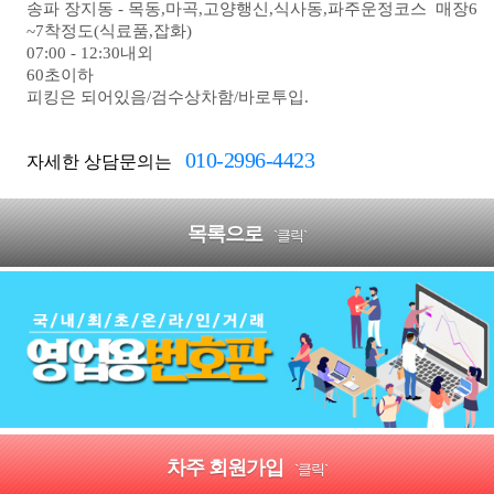
송파 장지동 - 목동,마곡,고양행신,식사동,파주운정코스 매장6
~7착정도(식료품,잡화)
07:00 - 12:30내외
60초이하
피킹은 되어있음/검수상차함/바로투입.
010-2996-4423
자세한 상담문의는
목록으로
`클릭`
차주 회원가입
`클릭`