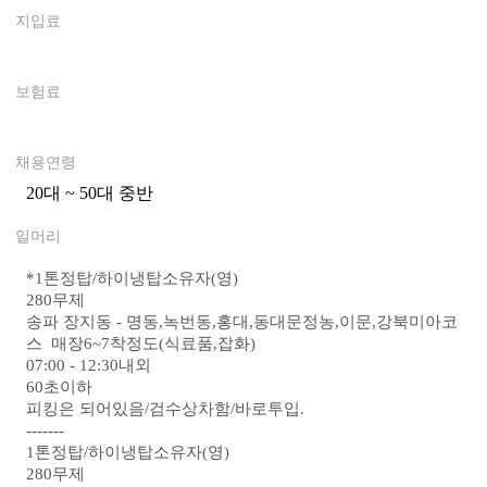
지입료
0
보험료
0
채용연령
20대 ~ 50대 중반
0
일머리
*
1톤정탑/하이냉탑소유자(영)
280무제
송파 장지동 - 명동,녹번동,홍대,동대문정농,이문,강북미아코
스 매장6~7착정도(식료품,잡화)
07:00 - 12:30내외
60초이하
피킹은 되어있음/검수상차함/바로투입.
-------
1톤정탑/하이냉탑소유자(영)
280무제