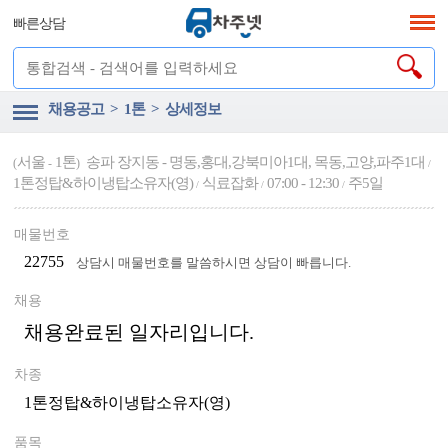
빠른상담
채용공고 > 1톤 > 상세정보
서울
1톤
송파 장지동 - 명동,홍대,강북미아1대, 목동,고양,파주1대
(
-
)
/
1톤정탑&하이냉탑소유자(영)
식료잡화
07:00 - 12:30
주5일
/
/
/
매물번호
22755
상담시 매물번호를 말씀하시면 상담이 빠릅니다.
채용
채용완료된 일자리입니다.
차종
1톤정탑&하이냉탑소유자(영)
품목