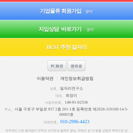
기업물류 회원가입
`클릭`
지입상담 바로가기
`클릭`
BEST 추천 일자리
PC화면
맨위로
이용약관
개인정보취급방침
일자리연구소
상호_
최정미
대표_
148-91-02536
사업자번호_
서울 구로구 부일로 957 2층 201-1호 등록번호 제2026-310160-14-5-
주소_
00003호
010-2996-4423
대표번호_
차주넷의 사전 동의없이 차주넷 사이트내 일체의 정보, 컨텐츠 및 UI 등을 상업적 목적으로 전