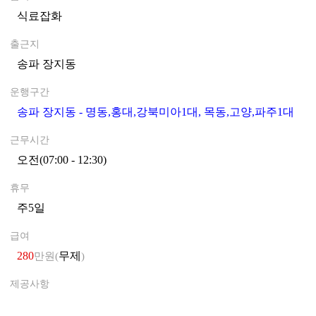
식료잡화
0
출근지
송파 장지동
0
운행구간
송파 장지동 - 명동,홍대,강북미아1대, 목동,고양,파주1대
0
근무시간
오전(07:00 - 12:30)
0
휴무
주5일
0
급여
280
무제
만원(
)
제공사항
0